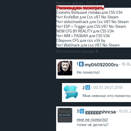
Рейтинг файла -
5.0
/
2
Рекомендуем посмотреть:
Скачать Большие головы для CSS V34
Чит KnifeBot для Css v87 No-Steam
Чит oldschoolhack для Css V87 No-Steam
Чит ESP + Trigger для CSS V87 No-Steam
NEW CFG BY REALITY для CSS V34
Чит AIM + РАЗБАН для CSS V34
Cборник CFG для css v34 by
Чит Wallhack для css V87 No-Steam
Всего комментариев:
4
my04092000ru
1
• 18:36
Не помогло!
2
• 00:37, 29.07.2018
Мне именно это помогло
ggggggshncsa
3
• 15:50,
мне не помогло!
тоже чё делать!!