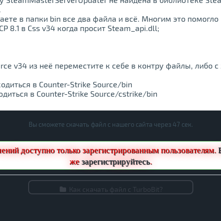
.
те в папки bin все два файла и всё. Многим это помогло и
 8.1 в Css v34 когда просит Steam_api.dll;
ource v34 из неё переместите к себе в контру файлы, либо 
диться в Counter-Strike Source/bin
иться в Counter-Strike Source/cstrike/bin
Вы сможете скачать файл с нашего сайта через
46
сек.
чений доступно только зарегистрированным пользователям.
же
зарегистрируйтесь
.
Как скачать файл с TurboBit?