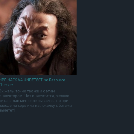
HPP HACK V4 UNDETECT no Resource
Checker
Эх жаль, точно так же и с этим
инжектором! Чит инжектится, окошко
чита в глав меню открывается, но при
заходе на серв или на локалку с ботами
вылетет!