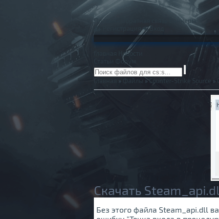
Правила
Обратная связь
Баннеры
Регистрация
Вход
Главная
Новости
Статьи
Форум
Главная
»
Файлы
»
Counter-Strike Source
»
Скачать Steam_api.dl
Без этого файла Steam_api.dll в
ошибку "Точка входа в процедур