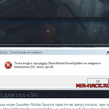
Статьи о CS: Source
l для css v34
аша игра Counter-Strike Source просто не запуститься, при
у SteamMasterServerUpdater не найдена в библиотеке Steam