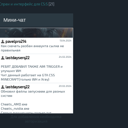
Спреи и интерфейс для CS:S
[21]
Мини-чат
Для добавления необходима
авторизация