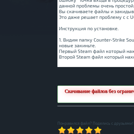
данной проблемы очень простой
Вы скачиваете файлы и закидывае
Это даже решает проблему с с UCP
Инструкция по установке.
1. Видим папку Counter-Strike S
новые закиньте.
Первый Steam файл который нахо
Второй Steam файл который наход
Скачивание файлов без ограни
Понравился файл? Поделись с друзьями!