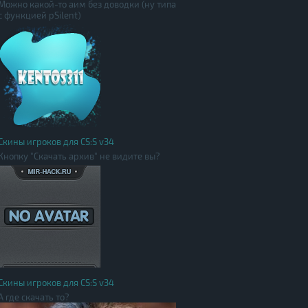
Можно какой-то аим без доводки (ну типа
с функцией pSilent)
Скины игроков для CS:S v34
Кнопку "Скачать архив" не видите вы?
Скины игроков для CS:S v34
А где скачать то?