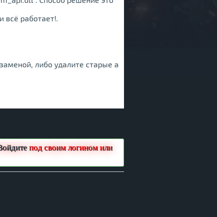
 всё работает!.
с заменой, либо удалите старые а
Войдите
под своим логином или