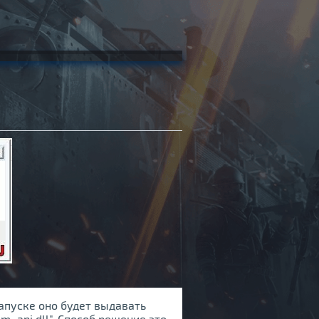
 запуске оно будет выдавать
_api.dll". Способ решение это