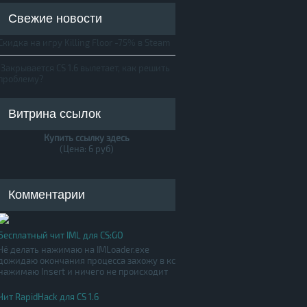
Свежие новости
Скидка на игру Killing Floor -75% в Steam
Закрывается CS 1.6 вылетает, как решить
проблему?
Витрина ссылок
Купить ссылку здесь
(Цена: 6 руб)
Комментарии
Бесплатный чит IML для CS:GO
Чё делать нажимаю на IMLoader.exe
дожидаю окончания процесса захожу в кс
нажимаю Insert и ничего не происходит
Чит RapidHack для CS 1.6