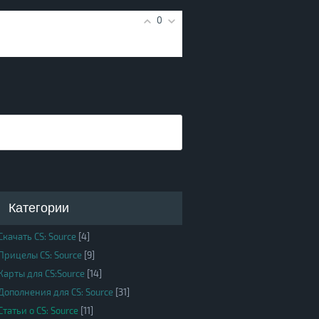
0
Категории
Скачать CS: Source
[4]
Прицелы CS: Source
[9]
Карты для CS:Source
[14]
Дополнения для CS: Source
[31]
Статьи о CS: Source
[11]