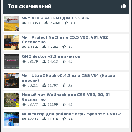
Топ скачиваний
Чит AIM + РАЗБАН для CSS V34
|
|
113053
25460
3.8
Чит Project NaCl для CS:S V90, V91, V92
бесплатно
|
|
49856
16604
3.2
GH Injector v3.3 для читов
|
|
58179
14513
4.0
Чит Ultra@Hook v0.4.3 для CSS V34 (Новая
версия)
|
|
53211
11707
3.9
Новый чит Wallhack для CSS V89, 90, 91
бесплатно
|
|
53777
11109
4.1
Инжектор для роблокс игры Synapse X v10.2
|
|
42203
11076
3.4