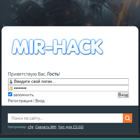
Приветствую Вас,
Гость
!
запомнить
Регистрация
|
Вход
Например:
cfg
,
Скачать WH
,
Чит для CS:GO