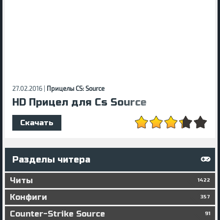
27.02.2016 |
Прицелы CS: Source
HD Прицел для Cs Source
Скачать
Разделы читера
Читы
1422
Конфиги
357
Counter-Strike Source
91