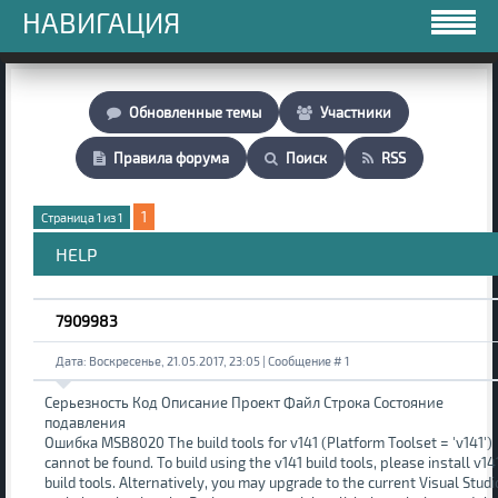
НАВИГАЦИЯ
Обновленные темы
Участники
Правила форума
Поиск
RSS
1
Страница
1
из
1
HELP
7909983
Дата: Воскресенье, 21.05.2017, 23:05 | Сообщение #
1
Серьезность Код Описание Проект Файл Строка Состояние
подавления
Ошибка MSB8020 The build tools for v141 (Platform Toolset = 'v141')
cannot be found. To build using the v141 build tools, please install v14
build tools. Alternatively, you may upgrade to the current Visual Studi