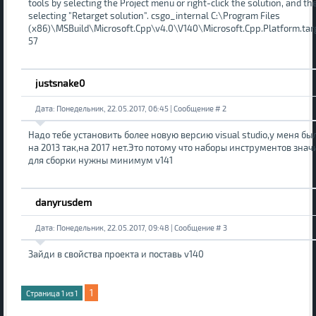
tools by selecting the Project menu or right-click the solution, and th
selecting "Retarget solution". csgo_internal C:\Program Files
(x86)\MSBuild\Microsoft.Cpp\v4.0\V140\Microsoft.Cpp.Platform.tar
57
justsnake0
Дата: Понедельник, 22.05.2017, 06:45 | Сообщение #
2
Надо тебе установить более новую версию visual studio,у меня бы
на 2013 так,на 2017 нет.Это потому что наборы инструментов знач
для сборки нужны минимум v141
danyrusdem
Дата: Понедельник, 22.05.2017, 09:48 | Сообщение #
3
Зайди в свойства проекта и поставь v140
1
Страница
1
из
1