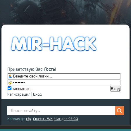
Приветствую Вас,
Гость
!
запомнить
Регистрация
|
Вход
Например:
cfg
,
Скачать WH
,
Чит для CS:GO