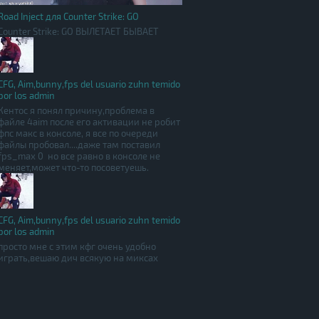
Road Inject для Counter Strike: GO
Counter Strike: GO ВЫЛЕТАЕТ БЫВАЕТ
CFG, Aim,bunny,fps del usuario zuhn temido
por los admin
Кентос я понял причину,проблема в
файле 4aim после его активации не робит
фпс макс в консоле, я все по очереди
файлы пробовал....даже там поставил
fps_max 0 но все равно в консоле не
меняет,может что-то посоветуешь.
CFG, Aim,bunny,fps del usuario zuhn temido
por los admin
просто мне с этим кфг очень удобно
играть,вешаю дич всякую на миксах