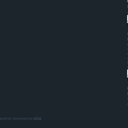
зуются технологии
uCoz