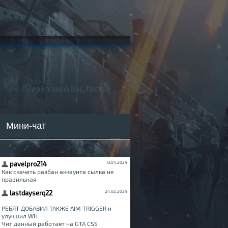
Приветствую Вас,
Гость
!
Регистрация
|
Вход
Мини-чат