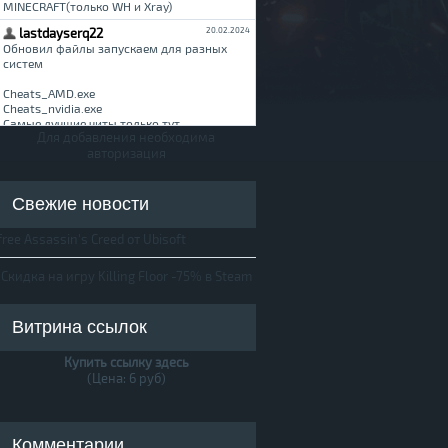
Для добавления необходима
авторизация
Свежие новости
free Assassin's Creed от Ubisoft
Скидка на игру Killing Floor -75% в Steam
Витрина ссылок
Купить ссылку здесь
(Цена: 6 руб)
Комментарии