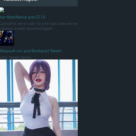
Чит AlterNative для CS 1.6
Сделайте легит кфг на этот хак, вам же не
сложно, а нам приятно будет
Мощный чит для Blockpost Steam
нету такой папки.