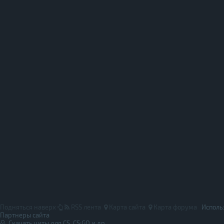
Подняться наверх
RSS лента
Карта сайта
Карта форума
Исполь
Партнеры сайта
Скачать читы для CS, CS:GO и др.