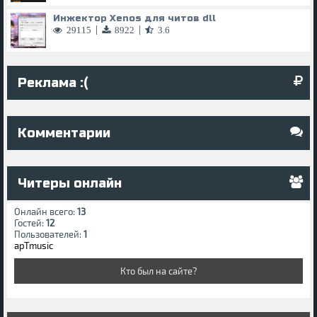
Инжектор Xenos для читов dll
|
|
29115
8922
3.6
Реклама :(
Комментарии
Читеры онлайн
Онлайн всего:
13
Гостей:
12
Пользователей:
1
apTmusic
Кто был на сайте?