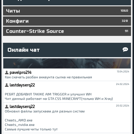
Читы
1060
Конфиги
328
Counter-Strike Source
91
Онлайн чат