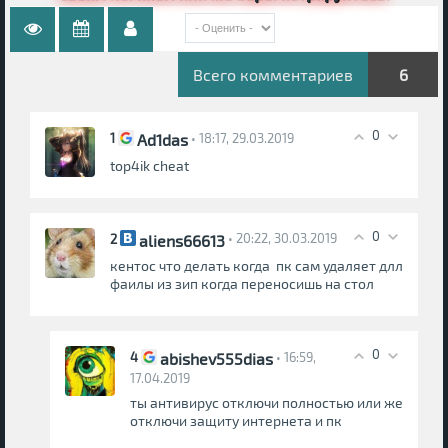
Всего комментариев
6
0
Ad1das
1
• 18:17, 29.03.2019
top4ik cheat
0
aliens66613
2
• 20:22, 30.03.2019
кентос что делать когда пк сам удаляет длл
фаилы из зип когда переносишь на стол
0
abishev555dias
4
• 16:59,
17.04.2019
ты антивирус отключи полностью или же
отключи защиту интернета и пк