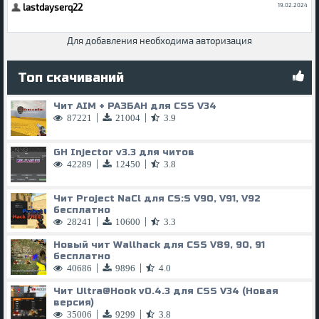
Для добавления необходима авторизация
Топ скачиваний
Чит AIM + РАЗБАН для CSS V34
|
|
87221
21004
3.9
GH Injector v3.3 для читов
|
|
42289
12450
3.8
Чит Project NaCl для CS:S V90, V91, V92
бесплатно
|
|
28241
10600
3.3
Новый чит Wallhack для CSS V89, 90, 91
бесплатно
|
|
40686
9896
4.0
Чит
Ultra@Hook
v0.4.3 для CSS V34 (Новая
версия)
|
|
35006
9299
3.8