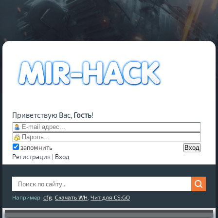
Приветствую Вас,
Гость
!
запомнить
Регистрация
|
Вход
Например:
cfg
,
Скачать WH
,
Чит для CS:GO