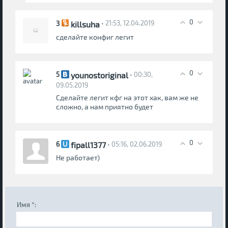
0
killsuha
3
• 21:53, 12.04.2019
сделайте конфиг легит
0
younostoriginal
5
• 00:30,
09.05.2019
Сделайте легит кфг на этот хак, вам же не
сложно, а нам приятно будет
0
fipall1377
6
• 05:16, 02.06.2019
Не работает)
Имя *: