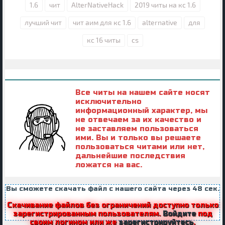
1.6
чит
AlterNativeHack
2019 читы на кс 1.6
лучший чит
чит аим для кс 1.6
alternative
для
кс 16 читы
cs
Все читы на нашем сайте носят
исключительно
информационный характер, мы
не отвечаем за их качество и
не заставляем пользоваться
ими. Вы и только вы решаете
пользоваться читами или нет,
дальнейшие последствия
ложатся на вас.
Вы сможете скачать файл с нашего сайта через
47
сек.
Скачивание файлов без ограничений доступно только
зарегистрированным пользователям.
Войдите
под
своим логином или же
зарегистрируйтесь
.