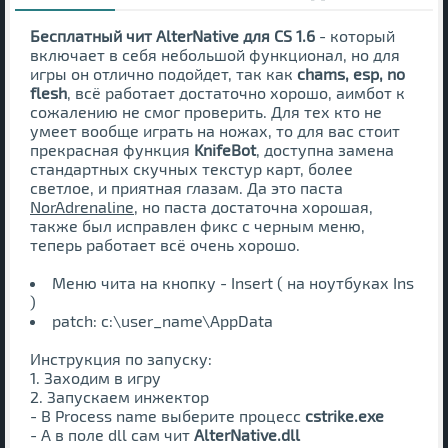
Бесплатный чит AlterNative для CS 1.6
- который
включает в себя небольшой функционал, но для
игры он отлично подойдет, так как
chams, esp, no
flesh
, всё работает достаточно хорошо, аимбот к
сожалению не смог проверить. Для тех кто не
умеет вообще играть на ножах, то для вас стоит
прекрасная функция
KnifeBot
, доступна замена
стандартных скучных текстур карт, более
светлое, и приятная глазам. Да это паста
NorAdrenaline
, но паста достаточна хорошая,
также был исправлен фикс с черным меню,
теперь работает всё очень хорошо.
Меню чита на кнопку - Insert ( на ноутбуках Ins
)
patch: c:\user_name\AppData
Инструкция по запуску:
1. Заходим в игру
2. Запускаем инжектор
- В Process name выберите процесс
cstrike.exe
- А в поле dll сам чит
AlterNative.dll