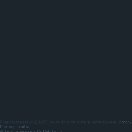
Подняться наверх
RSS лента
Карта сайта
Карта форума
Исполь
Партнеры сайта
Скачать читы для CS, CS:GO и др.