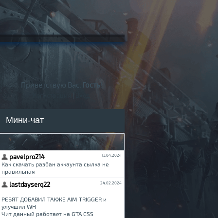
Приветствую Вас,
Гость
!
Регистрация
|
Вход
Мини-чат