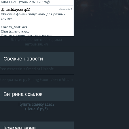
Для добавления необходима
авторизация
Свежие новости
free Assassin's Creed от Ubisoft
Скидка на игру Killing Floor -75% в Steam
Витрина ссылок
Купить ссылку здесь
(Цена: 6 руб)
Комментарии