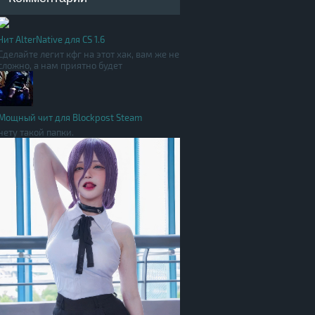
Чит AlterNative для CS 1.6
Сделайте легит кфг на этот хак, вам же не
сложно, а нам приятно будет
Мощный чит для Blockpost Steam
нету такой папки.