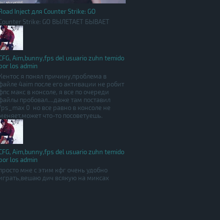
Road Inject для Counter Strike: GO
Counter Strike: GO ВЫЛЕТАЕТ БЫВАЕТ
CFG, Aim,bunny,fps del usuario zuhn temido
por los admin
Кентос я понял причину,проблема в
файле 4aim после его активации не робит
фпс макс в консоле, я все по очереди
файлы пробовал....даже там поставил
fps_max 0 но все равно в консоле не
меняет,может что-то посоветуешь.
CFG, Aim,bunny,fps del usuario zuhn temido
por los admin
просто мне с этим кфг очень удобно
играть,вешаю дич всякую на миксах