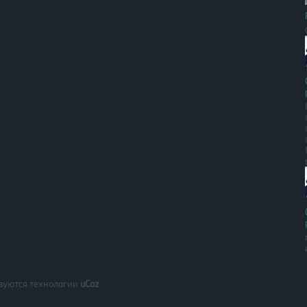
зуются технологии
uCoz