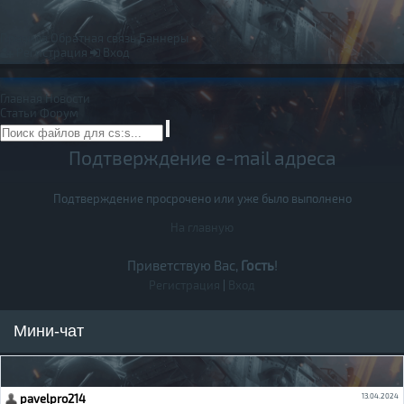
Правила
Обратная связь
Баннеры
Регистрация
Вход
Главная
Новости
Статьи
Форум
Подтверждение e-mail адреса
Подтверждение просрочено или уже было выполнено
На главную
Приветствую Вас,
Гость
!
Регистрация
|
Вход
Мини-чат