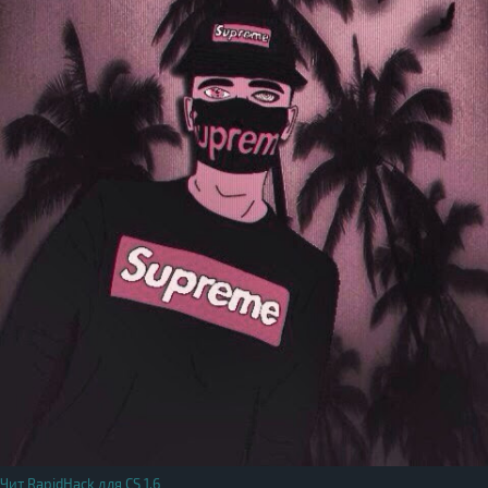
Чит RapidHack для CS 1.6