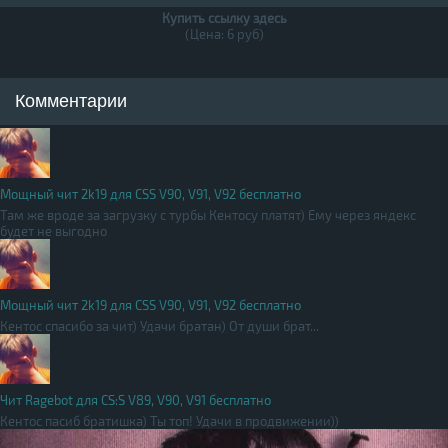
Купить ссылку здесь
(Цена: 6 руб)
Комментарии
Мощный чит 2k19 для CSS V90, V91, V92 бесплатно
Там же вроде за загрузку с турбы Кентосу платят) Ему через яндекс
будет не выгодно
Мощный чит 2k19 для CSS V90, V91, V92 бесплатно
Кентос спасибо за чит) Удачи братан) От души брат...
Чит Ragebot для CS:S V89, V90, V91 бесплатно
Кентос пасиб братишка) Ты топ! Удачи в продвижении))