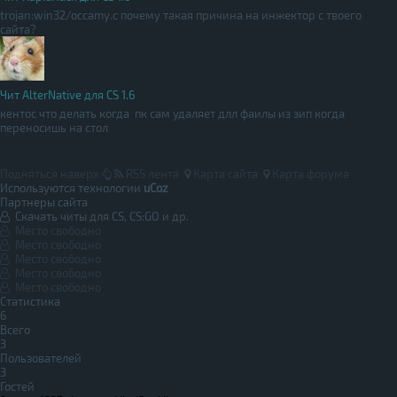
trojan:win32/occamy.c почему такая причина на инжектор с твоего
сайта?
Чит AlterNative для CS 1.6
кентос что делать когда пк сам удаляет длл фаилы из зип когда
переносишь на стол
Подняться наверх
RSS лента
Карта сайта
Карта форума
Используются технологии
uCoz
Партнеры сайта
Скачать читы для CS, CS:GO и др.
Место свободно
Место свободно
Место свободно
Место свободно
Место свободно
Статистика
6
Всего
3
Пользователей
3
Гостей