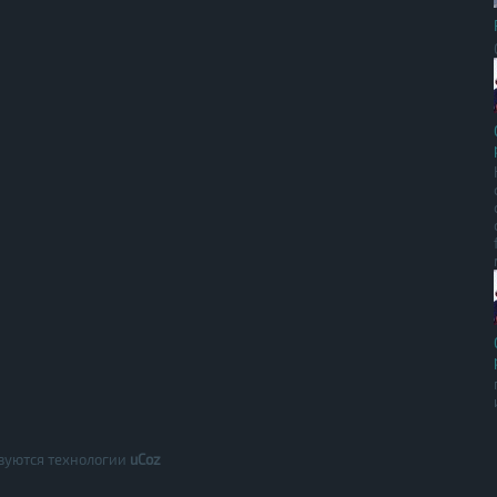
зуются технологии
uCoz