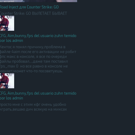
Road Inject для Counter Strike: GO
Counter Strike: GO ВЫЛЕТАЕТ БЫВАЕТ
CFG, Aim,bunny,fps del usuario zuhn temido
por los admin
Кентос я понял причину,проблема в
файле 4aim после его активации не робит
фпс макс в консоле, я все по очереди
файлы пробовал....даже там поставил
fps_max 0 но все равно в консоле не
меняет,может что-то посоветуешь.
CFG, Aim,bunny,fps del usuario zuhn temido
por los admin
просто мне с этим кфг очень удобно
играть,вешаю дич всякую на миксах