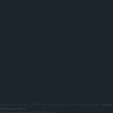
Подняться наверх
RSS лента
Карта сайта
Карта форума
Исполь
Партнеры сайта
Скачать читы для CS, CS:GO и др.