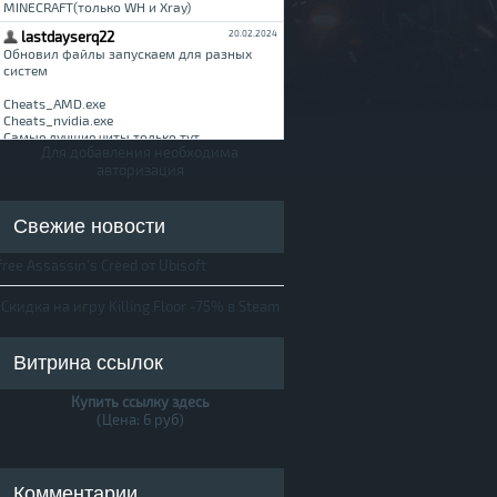
Для добавления необходима
авторизация
Свежие новости
free Assassin's Creed от Ubisoft
Скидка на игру Killing Floor -75% в Steam
Витрина ссылок
Купить ссылку здесь
(Цена: 6 руб)
Комментарии