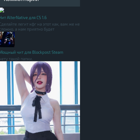
Чит AlterNative для CS 1.6
Сделайте легит кфг на этот хак, вам же не
сложно, а нам приятно будет
Мощный чит для Blockpost Steam
нету такой папки.