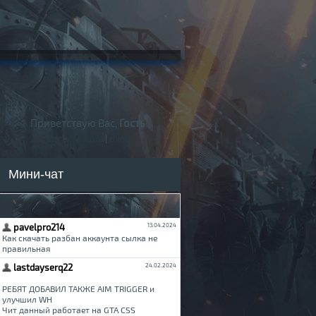
Приветствую Вас,
Гость
!
Регистрация
|
Вход
Мини-чат