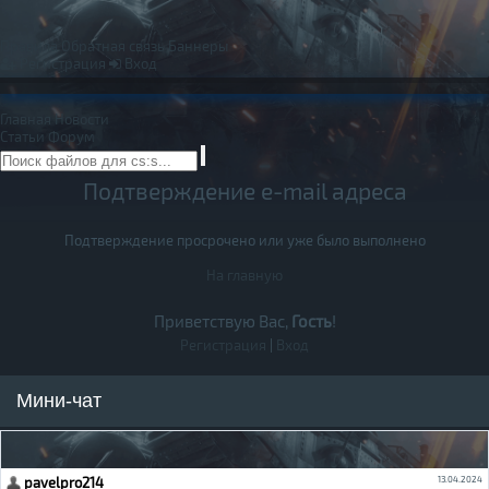
Правила
Обратная связь
Баннеры
Регистрация
Вход
Главная
Новости
Статьи
Форум
Подтверждение e-mail адреса
Подтверждение просрочено или уже было выполнено
На главную
Приветствую Вас,
Гость
!
Регистрация
|
Вход
Мини-чат