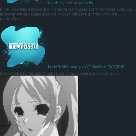
NeonHack sett na jump by
Блин, не знаю, я посмотрю, но настроек скорее всего точно не осталось,
посмотрите на нашем форуме, может найдете для такого чита
настройки.
Чит NYHACK на игру WF Warface 11.01.2019
Возможно нет, так как обновление игры скорее всего уже было...