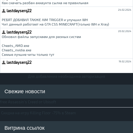
Для добавления необходима авторизация
Свежие новости
free Assassin's Creed от Ubisoft
Скидка на игру Killing Floor -75% в Steam
Витрина ссылок