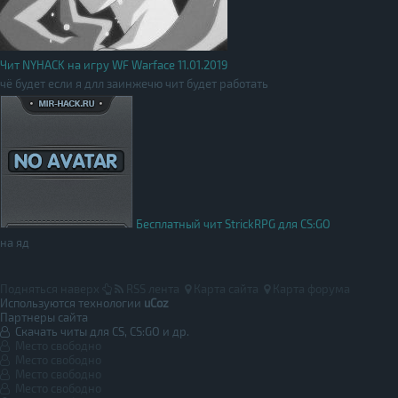
Чит NYHACK на игру WF Warface 11.01.2019
чё будет если я длл заинжечю чит будет работать
Бесплатный чит StrickRPG для CS:GO
на яд
Подняться наверх
RSS лента
Карта сайта
Карта форума
Используются технологии
uCoz
Партнеры сайта
Скачать читы для CS, CS:GO и др.
Место свободно
Место свободно
Место свободно
Место свободно