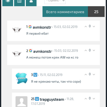
Всего комментариев
25
0
avmkonstr
1
• 15:03, 02.02.2019
Я первий ебат
0
avmkonstr
2
• 15:03, 02.02.2019
А можеш потом кряк AW на кс го
0
3
• 15:11, 02.02.2019
Я не крякаю читы, так что сори)
0
trapguysteam
25
• 11:28,
17.07.2019