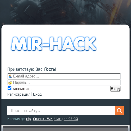
Приветствую Вас,
Гость
!
запомнить
Регистрация
|
Вход
Например:
cfg
,
Скачать WH
,
Чит для CS:GO