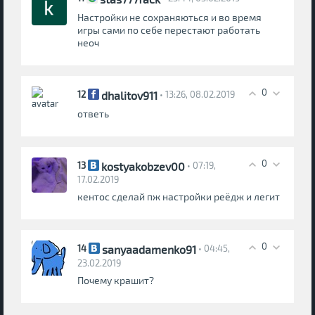
Настройки не сохраняються и во время
игры сами по себе перестают работать
неоч
0
dhalitov911
12
• 13:26, 08.02.2019
ответь
0
kostyakobzev00
13
• 07:19,
17.02.2019
кентос сделай пж настройки реёдж и легит
0
sanyaadamenko91
14
• 04:45,
23.02.2019
Почему крашит?