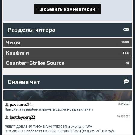
Разделы читера
Читы
1060
Конфиги
328
Counter-Strike Source
91
Онлайн чат