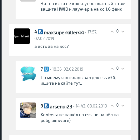
Чит на кс го не крякнут,он платный + там
защита HWID и лаунчер а на кс 1.6 фейк
0
maxsuperkiller44
4
• 17:57,
02.02.2019
а есть ав на ксс?
0
7
• 18:36, 02.02.2019
По моему я выкладывал для css v34,
ищите на сайте тут..
0
arsenui23
9
• 14:42, 03.02.2019
Kentos я не нашёл на css но нашёл на
pubg aimware)