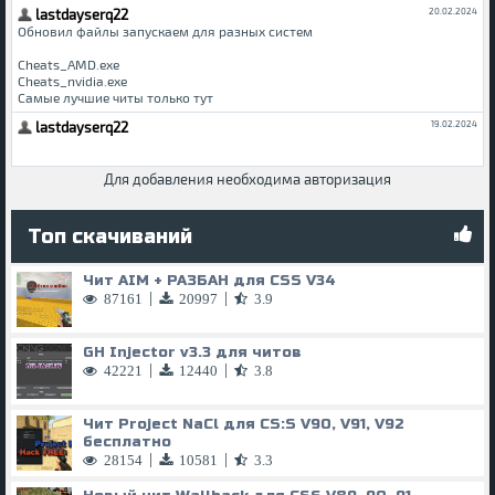
Для добавления необходима авторизация
Топ скачиваний
Чит AIM + РАЗБАН для CSS V34
|
|
87161
20997
3.9
GH Injector v3.3 для читов
|
|
42221
12440
3.8
Чит Project NaCl для CS:S V90, V91, V92
бесплатно
|
|
28154
10581
3.3