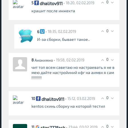
0
dhalitov911
5
• 18:20, 02.02.2019
крашит после инжекта
0
6
• 18:35, 02.02.2019
И-за сборки, бывает такое..
0
8
• 19:58, 02.02.2019
Анонимно
чит топ всем саветаю но настраевать я не в
мею дайте настройиний кфг на аимвх я сам
!!!!!!!!!
0
dhalitov911
10
• 15:12, 03.02.2019
kentos скинь сборку на которой тестил
0
stas777fack
11
• 23:44, 03.02.2019