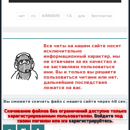
чит
cs
AIMWARE
1.6
для
бесплатно
Все читы на нашем сайте носят
исключительно
информационный характер, мы
не отвечаем за их качество и
не заставляем пользоваться
ими. Вы и только вы решаете
пользоваться читами или нет,
дальнейшие последствия
ложатся на вас.
Вы сможете скачать файл с нашего сайта через
47
сек.
Скачивание файлов без ограничений доступно только
зарегистрированным пользователям.
Войдите
под
своим логином или же
зарегистрируйтесь
.