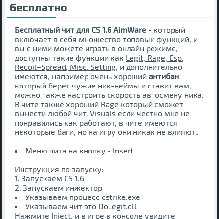
бесплатно
Бесплатный чит для CS 1.6 AimWare
- который
включает в себя множество топовых функций, и
вы с ними можете играть в онлайн режиме,
доступны такие функции как
Legit, Rage, Esp,
Recoil+Spread, Misc, Setting
, и дополнительно
имеются, например очень хороший
антибан
который берет чужие ник-неймы и ставит вам,
можно также настроить скорость автосмену ника.
В чите также хороший Rage который сможет
вынести любой чит. Visuals если честно мне не
понравились как работают, в чите имеются
некоторые баги, но на игру они никак не влияют..
Меню чита на кнопку - Insert
Инструкция по запуску:
1. Запускаем CS 1.6
2. Запускаем инжектор
Указываем процесс cstrike.exe
Указываем чит это DoLegit.dll
Нажмите Inject, и в игре в консоле увидите