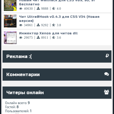
Новый чит Wallhack для CSS V89, 90, 91
бесплатно
|
|
40630
9888
4.0
Чит
Ultra@Hook
v0.4.3 для CSS V34 (Новая
версия)
|
|
34961
9292
3.8
Инжектор Xenos для читов dll
|
|
29075
8911
3.6
Реклама :(
Комментарии
Читеры онлайн
Онлайн всего:
9
Гостей:
8
Пользователей:
1