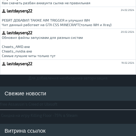
Для добавления необходима авторизация
Свежие новости
free Assassin's Creed от Ubisoft
Скидка на игру Killing Floor -75% в Steam
Витрина ссылок