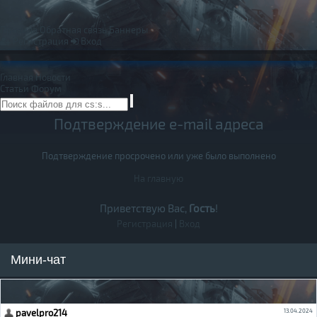
Правила
Обратная связь
Баннеры
Регистрация
Вход
Главная
Новости
Статьи
Форум
Подтверждение e-mail адреса
Подтверждение просрочено или уже было выполнено
На главную
Приветствую Вас,
Гость
!
Регистрация
|
Вход
Мини-чат