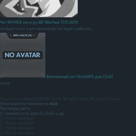
Чит NYHACK на игру WF Warface 11.01.2019
чё будет если я длл заинжечю чит будет работать
Бесплатный чит StrickRPG для CS:GO
на яд
Подняться наверх
RSS лента
Карта сайта
Карта форума
Используются технологии
uCoz
Партнеры сайта
Скачать читы для CS, CS:GO и др.
Место свободно
Место свободно
Место свободно
Место свободно