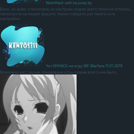
NeonHack sett na jump by
Блин, не знаю, я посмотрю, но настроек скорее всего точно не осталось,
посмотрите на нашем форуме, может найдете для такого чита
настройки.
Чит NYHACK на игру WF Warface 11.01.2019
Возможно нет, так как обновление игры скорее всего уже было...