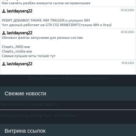
Для добавления необходима авторизация
Свежие новости
free Assassin's Creed от Ubisoft
Скидка на игру Killing Floor -75% в Steam
Витрина ссылок