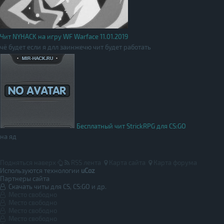
Чит NYHACK на игру WF Warface 11.01.2019
чё будет если я длл заинжечю чит будет работать
Бесплатный чит StrickRPG для CS:GO
на яд
Подняться наверх
RSS лента
Карта сайта
Карта форума
Используются технологии
uCoz
Партнеры сайта
Скачать читы для CS, CS:GO и др.
Место свободно
Место свободно
Место свободно
Место свободно