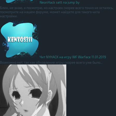
NeonHack sett na jump by
Блин, не знаю, я посмотрю, но настроек скорее всего точно не осталось,
посмотрите на нашем форуме, может найдете для такого чита
настройки.
Чит NYHACK на игру WF Warface 11.01.2019
Возможно нет, так как обновление игры скорее всего уже было...