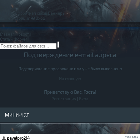
Правила
Обратная связь
Баннеры
Регистрация
Вход
Главная
Новости
Статьи
Форум
Подтверждение e-mail адреса
Подтверждение просрочено или уже было выполнено
На главную
Приветствую Вас,
Гость
!
Регистрация
|
Вход
Мини-чат