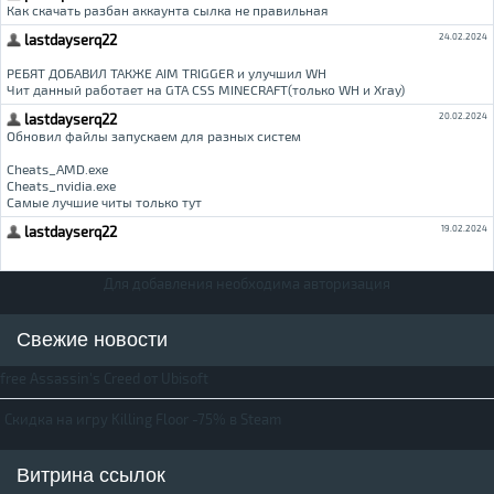
Для добавления необходима авторизация
Свежие новости
free Assassin's Creed от Ubisoft
Скидка на игру Killing Floor -75% в Steam
Витрина ссылок