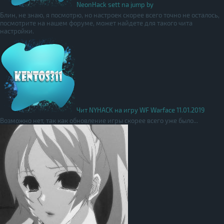
NeonHack sett na jump by
Блин, не знаю, я посмотрю, но настроек скорее всего точно не осталось,
посмотрите на нашем форуме, может найдете для такого чита
настройки.
Чит NYHACK на игру WF Warface 11.01.2019
Возможно нет, так как обновление игры скорее всего уже было...