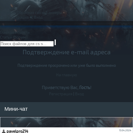
Правила
Обратная связь
Баннеры
Регистрация
Вход
Главная
Новости
Статьи
Форум
Подтверждение e-mail адреса
Подтверждение просрочено или уже было выполнено
На главную
Приветствую Вас,
Гость
!
Регистрация
|
Вход
Мини-чат