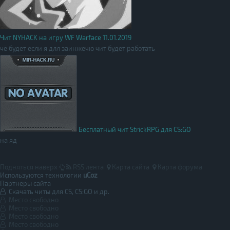
Чит NYHACK на игру WF Warface 11.01.2019
чё будет если я длл заинжечю чит будет работать
Бесплатный чит StrickRPG для CS:GO
на яд
Подняться наверх
RSS лента
Карта сайта
Карта форума
Используются технологии
uCoz
Партнеры сайта
Скачать читы для CS, CS:GO и др.
Место свободно
Место свободно
Место свободно
Место свободно