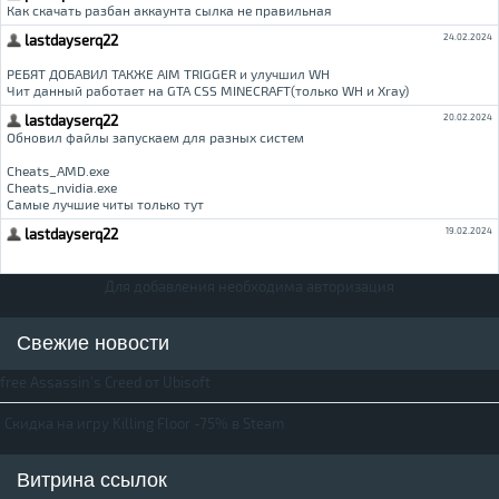
Для добавления необходима авторизация
Свежие новости
free Assassin's Creed от Ubisoft
Скидка на игру Killing Floor -75% в Steam
Витрина ссылок