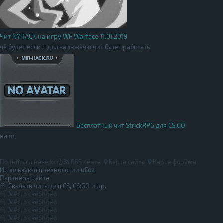
Чит NYHACK на игру WF Warface 11.01.2019
чё будет если я длл заинжечю чит будет работать
Бесплатный чит StrickRPG для CS:GO
на яд
Подняться наверх
RSS лента
Карта сайта
Карта форума
Используются технологии
uCoz
Партнеры сайта
Скачать читы для CS, CS:GO и др.
Место свободно
Место свободно
Место свободно
Место свободно