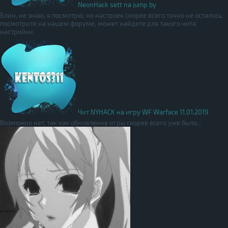
NeonHack sett na jump by
Блин, не знаю, я посмотрю, но настроек скорее всего точно не осталось,
посмотрите на нашем форуме, может найдете для такого чита
настройки.
Чит NYHACK на игру WF Warface 11.01.2019
Возможно нет, так как обновление игры скорее всего уже было...