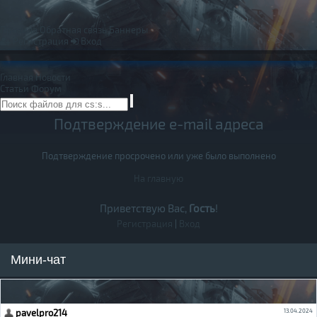
Правила
Обратная связь
Баннеры
Регистрация
Вход
Главная
Новости
Статьи
Форум
Подтверждение e-mail адреса
Подтверждение просрочено или уже было выполнено
На главную
Приветствую Вас,
Гость
!
Регистрация
|
Вход
Мини-чат