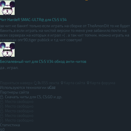
Чит HardeR SMAC-ULTR@ для CS:S V34
за чит не банят! только если играть на сборке от TheAmonDit то не будет
банить,а если играть на чистой версии то меня уже забанило почти на
всех серверах на которых я играл >( . а так чит топчик. можно играть на
серверах опг90,tiger publick и т.д чит советую!
Беспалевный чит для CS:S V34 обход анти-читов
да , играл.
Подняться наверх
RSS лента
Карта сайта
Карта форума
Используются технологии
uCoz
Партнеры сайта
Скачать читы для CS, CS:GO и др.
Место свободно
Место свободно
Место свободно
Место свободно
Место свободно
Статистика
40