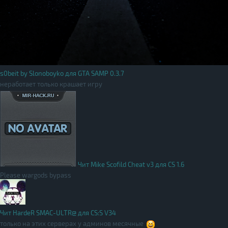
s0beit by Slonoboyko для GTA SAMP 0.3.7
неработает только крашает игру
Чит Mike Scofild Cheat v3 для CS 1.6
Please wargods bypass
Чит HardeR SMAC-ULTR@ для CS:S V34
только на этих серверах у админов месячные