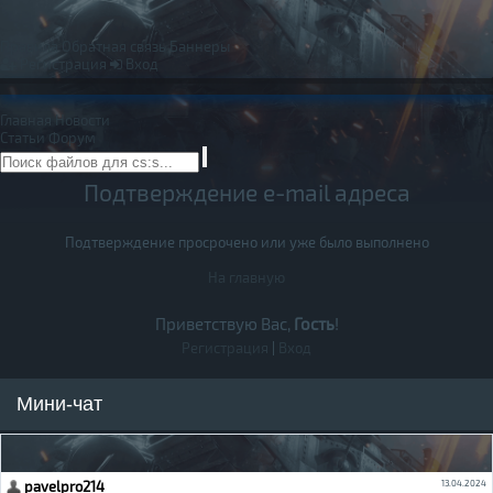
Правила
Обратная связь
Баннеры
Регистрация
Вход
Главная
Новости
Статьи
Форум
Подтверждение e-mail адреса
Подтверждение просрочено или уже было выполнено
На главную
Приветствую Вас,
Гость
!
Регистрация
|
Вход
Мини-чат