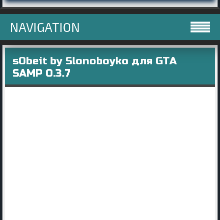
NAVIGATION
s0beit by Slonoboyko для GTA
SAMP 0.3.7