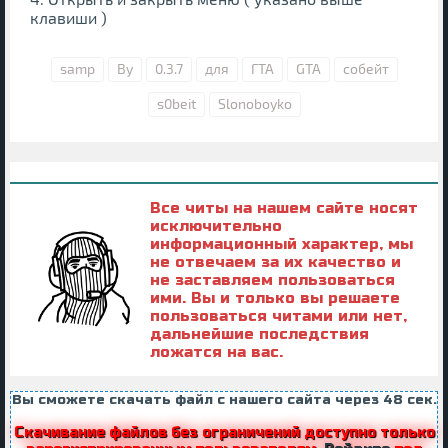
клавиши )
samp
By
0.3.7
для
ГТА
GTA
собейт
s0beit
Slonoboyko
Все читы на нашем сайте носят
исключительно
информационный характер, мы
не отвечаем за их качество и
не заставляем пользоваться
ими. Вы и только вы решаете
пользоваться читами или нет,
дальнейшие последствия
ложатся на вас.
Вы сможете скачать файл с нашего сайта через
47
сек.
Скачивание файлов без ограничений доступно только