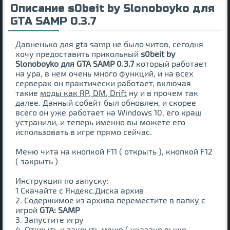
Описание s0beit by Slonoboyko для
GTA SAMP 0.3.7
Давненько для gta samp не было читов, сегодня
хочу предоставить прикольный
s0beit by
Slonoboyko для GTA SAMP 0.3.7
который работает
на ура, в нем очень много функций, и на всех
серверах он практически работает, включая
такие
моды как RP, DM, Drift
ну и в прочем так
далее. Данный собейт был обновлен, и скорее
всего он уже работает на Windows 10, его краш
устранили, и теперь именно вы можете его
использовать в игре прямо сейчас.
Меню чита на кнопкой F11 ( открыть ), кнопкой F12
( закрыть )
Инструкция по запуску:
1 Скачайте с Яндекс.Диска архив
2. Содержимое из архива переместите в папку с
игрой
GTA: SAMP
3. Запустите игру
4. Открыть и закрыть меню ( указано выше