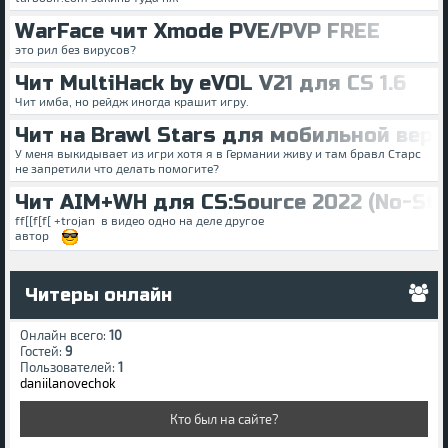
WarFace чит Xmode PVE/PVP FREE
это рил без вирусов?
Чит MultiHack by eVOL V21 для CS 1.6
Чит имба, но рейдж иногда крашит игру.
Чит на Brawl Stars для мобильной верс
У меня выкидывает из игри хотя я в Германии живу и там бравл Старс
не запретили что делать помогите?
Чит AIM+WH для CS:Source 2022 (No-St
ff[[f[f[ +trojan в видео одно на деле другое
автор
Читеры онлайн
Онлайн всего:
10
Гостей:
9
Пользователей:
1
daniilanovechok
Кто был на сайте?