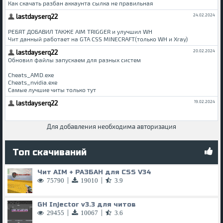
Для добавления необходима авторизация
Топ скачиваний
Чит AIM + РАЗБАН для CSS V34
|
|
75790
19010
3.9
GH Injector v3.3 для читов
|
|
29455
10067
3.6