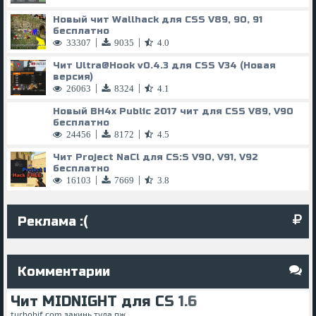
Новый чит Wallhack для CSS V89, 90, 91
бесплатно
|
|
33307
9035
4.0
Чит
Ultra@Hook
v0.4.3 для CSS V34 (Новая
версия)
|
|
26063
8324
4.1
Новый BH4x Public 2017 чит для CSS V89, V90
бесплатно
|
|
24456
8172
4.5
Чит Project NaCl для CS:S V90, V91, V92
бесплатно
|
|
16103
7669
3.8
Реклама :(
Комментарии
Чит MIDNIGHT для CS 1.6
turbobif.com закинь туда пж