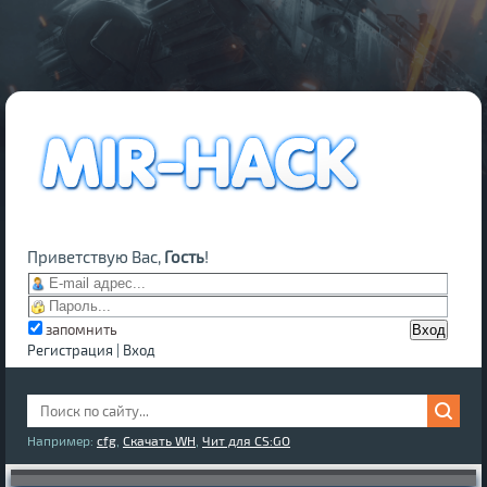
Приветствую Вас,
Гость
!
запомнить
Регистрация
|
Вход
Например:
cfg
,
Скачать WH
,
Чит для CS:GO