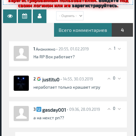
зарегистрированным пользователям.
Войдите
под
своим логином или же
зарегистрируйтесь
.
Всего комментариев
4
1
1
• 20:55, 01.02.2019
Анонимно
На RP Box работает?
0
justltu0
2
• 14:55, 30.03.2019
неработает только крашает игру
0
gasday001
3
• 09:36, 28.09.2019
а на некст рп??