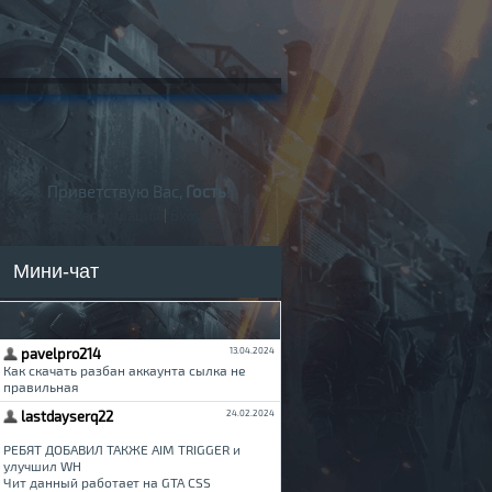
Приветствую Вас,
Гость
!
Регистрация
|
Вход
Мини-чат