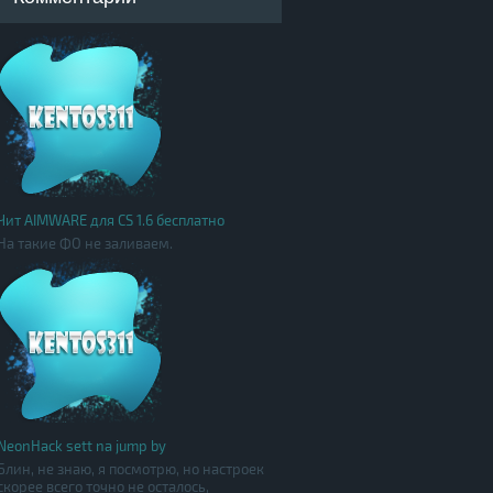
Чит AIMWARE для CS 1.6 бесплатно
На такие ФО не заливаем.
NeonHack sett na jump by
Блин, не знаю, я посмотрю, но настроек
скорее всего точно не осталось,