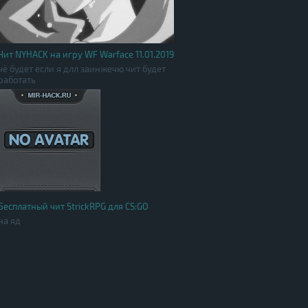
Чит NYHACK на игру WF Warface 11.01.2019
чё будет если я длл заинжечю чит будет
работать
Бесплатный чит StrickRPG для CS:GO
на яд