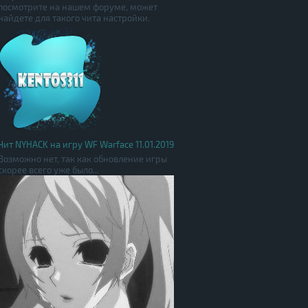
посмотрите на нашем форуме, может
найдете для такого чита настройки.
Чит NYHACK на игру WF Warface 11.01.2019
Возможно нет, так как обновление игры
скорее всего уже было...