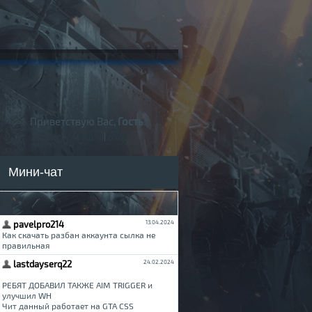
Приветствую Вас,
Гость
!
Регистрация
|
Вход
Мини-чат