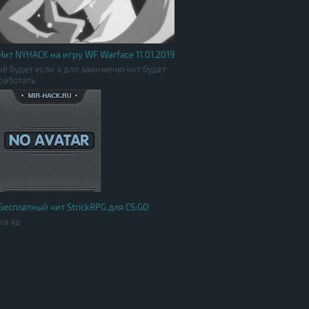
Чит NYHACK на игру WF Warface 11.01.2019
чё будет если я длл заинжечю чит будет
работать
Бесплатный чит StrickRPG для CS:GO
на яд