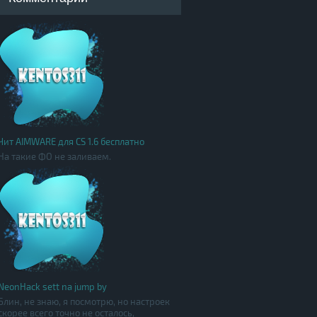
Чит AIMWARE для CS 1.6 бесплатно
На такие ФО не заливаем.
NeonHack sett na jump by
Блин, не знаю, я посмотрю, но настроек
скорее всего точно не осталось,