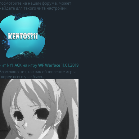
посмотрите на нашем форуме, может
найдете для такого чита настройки.
Чит NYHACK на игру WF Warface 11.01.2019
Возможно нет, так как обновление игры
скорее всего уже было...