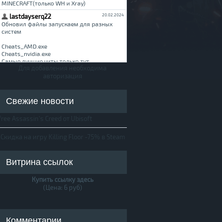
Для добавления необходима
авторизация
Свежие новости
free Assassin's Creed от Ubisoft
Скидка на игру Killing Floor -75% в Steam
Витрина ссылок
Купить ссылку здесь
(Цена: 6 руб)
Комментарии