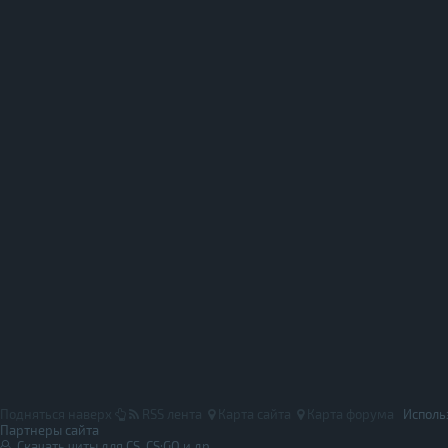
Подняться наверх
RSS лента
Карта сайта
Карта форума
Исполь
Партнеры сайта
Скачать читы для CS, CS:GO и др.