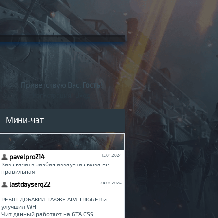
Приветствую Вас,
Гость
!
Регистрация
|
Вход
Мини-чат