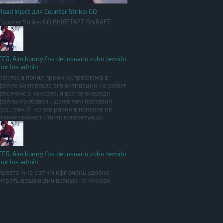
Road Inject для Counter Strike: GO
Counter Strike: GO ВЫЛЕТАЕТ БЫВАЕТ
CFG, Aim,bunny,fps del usuario zuhn temido
por los admin
Кентос я понял причину,проблема в
файле 4aim после его активации не робит
фпс макс в консоле, я все по очереди
файлы пробовал....даже там поставил
fps_max 0 но все равно в консоле не
меняет,может что-то посоветуешь.
CFG, Aim,bunny,fps del usuario zuhn temido
por los admin
просто мне с этим кфг очень удобно
играть,вешаю дич всякую на миксах