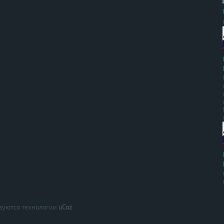
зуются технологии
uCoz