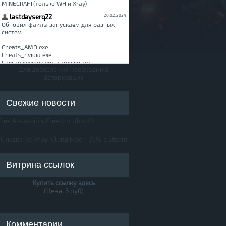
Для добавления необходима
авторизация
Свежие новости
free Assassin's Creed от Ubisoft
Скидка на игру Killing Floor -75% в Steam
Витрина ссылок
Купить ссылку здесь
(Цена: 6 руб)
Комментарии