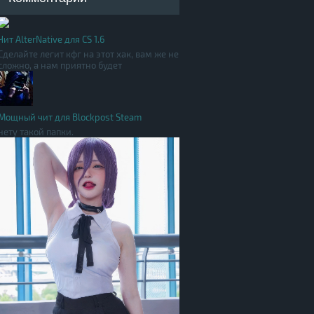
Чит AlterNative для CS 1.6
Сделайте легит кфг на этот хак, вам же не
сложно, а нам приятно будет
Мощный чит для Blockpost Steam
нету такой папки.