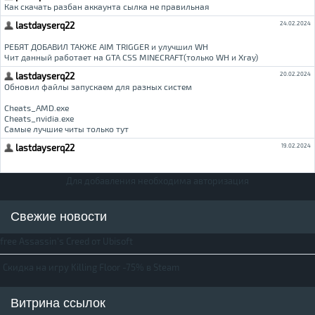
Для добавления необходима авторизация
Свежие новости
free Assassin's Creed от Ubisoft
Скидка на игру Killing Floor -75% в Steam
Витрина ссылок