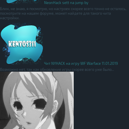
NeonHack sett na jump by
Блин, не знаю, я посмотрю, но настроек скорее всего точно не осталось,
посмотрите на нашем форуме, может найдете для такого чита
настройки.
Чит NYHACK на игру WF Warface 11.01.2019
Возможно нет, так как обновление игры скорее всего уже было...