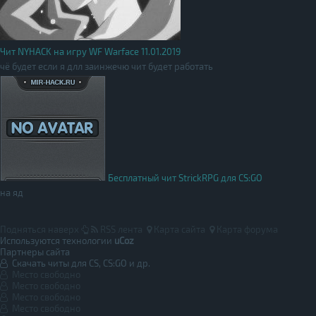
Чит NYHACK на игру WF Warface 11.01.2019
чё будет если я длл заинжечю чит будет работать
Бесплатный чит StrickRPG для CS:GO
на яд
Подняться наверх
RSS лента
Карта сайта
Карта форума
Используются технологии
uCoz
Партнеры сайта
Скачать читы для CS, CS:GO и др.
Место свободно
Место свободно
Место свободно
Место свободно