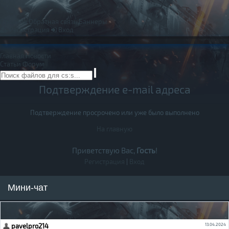
Правила
Обратная связь
Баннеры
Регистрация
Вход
Главная
Новости
Статьи
Форум
Подтверждение e-mail адреса
Подтверждение просрочено или уже было выполнено
На главную
Приветствую Вас,
Гость
!
Регистрация
|
Вход
Мини-чат