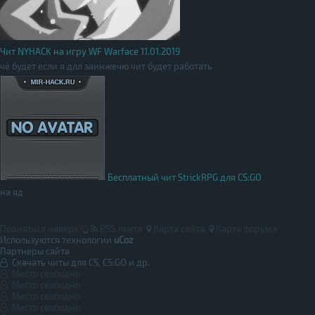
Чит NYHACK на игру WF Warface 11.01.2019
чё будет если я длл заинжечю чит будет работать
Бесплатный чит StrickRPG для CS:GO
на яд
Подняться наверх
RSS лента
Карта сайта
Карта форума
Используются технологии
uCoz
Партнеры сайта
Скачать читы для CS, CS:GO и др.
Место свободно
Место свободно
Место свободно
Место свободно