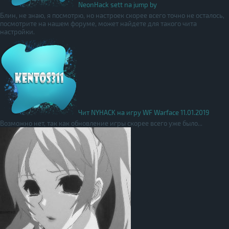
NeonHack sett na jump by
Блин, не знаю, я посмотрю, но настроек скорее всего точно не осталось,
посмотрите на нашем форуме, может найдете для такого чита
настройки.
Чит NYHACK на игру WF Warface 11.01.2019
Возможно нет, так как обновление игры скорее всего уже было...