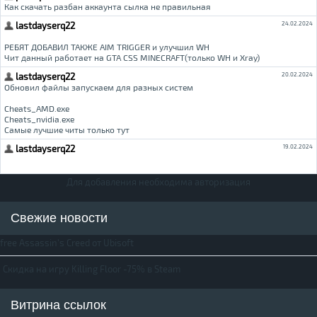
Для добавления необходима авторизация
Свежие новости
free Assassin's Creed от Ubisoft
Скидка на игру Killing Floor -75% в Steam
Витрина ссылок