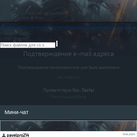
Правила
Обратная связь
Баннеры
Регистрация
Вход
Главная
Новости
Статьи
Форум
Подтверждение e-mail адреса
Подтверждение просрочено или уже было выполнено
На главную
Приветствую Вас,
Гость
!
Регистрация
|
Вход
Мини-чат