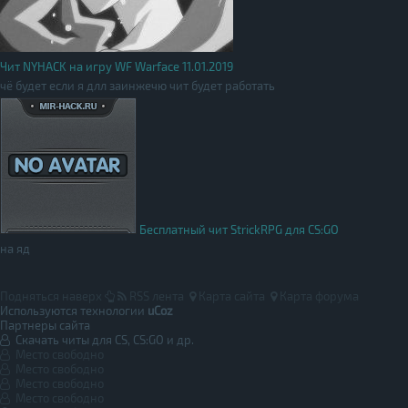
Чит NYHACK на игру WF Warface 11.01.2019
чё будет если я длл заинжечю чит будет работать
Бесплатный чит StrickRPG для CS:GO
на яд
Подняться наверх
RSS лента
Карта сайта
Карта форума
Используются технологии
uCoz
Партнеры сайта
Скачать читы для CS, CS:GO и др.
Место свободно
Место свободно
Место свободно
Место свободно