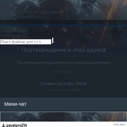
Правила
Обратная связь
Баннеры
Регистрация
Вход
Главная
Новости
Статьи
Форум
Подтверждение e-mail адреса
Подтверждение просрочено или уже было выполнено
На главную
Приветствую Вас,
Гость
!
Регистрация
|
Вход
Мини-чат