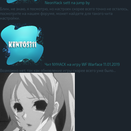
NeonHack sett na jump by
Блин, не знаю, я посмотрю, но настроек скорее всего точно не осталось,
посмотрите на нашем форуме, может найдете для такого чита
настройки.
Чит NYHACK на игру WF Warface 11.01.2019
Возможно нет, так как обновление игры скорее всего уже было...