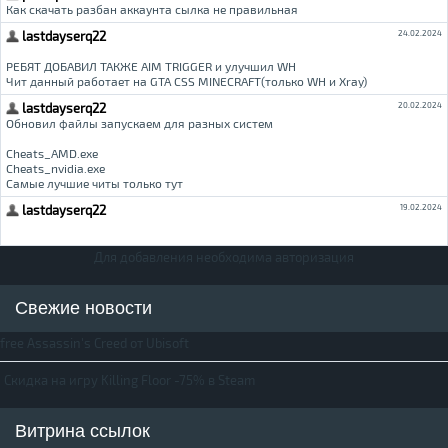
Для добавления необходима авторизация
Свежие новости
free Assassin's Creed от Ubisoft
Скидка на игру Killing Floor -75% в Steam
Витрина ссылок