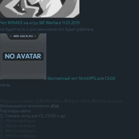
Чит NYHACK на игру WF Warface 11.01.2019
чё будет если я длл заинжечю чит будет работать
Бесплатный чит StrickRPG для CS:GO
на яд
Подняться наверх
RSS лента
Карта сайта
Карта форума
Используются технологии
uCoz
Партнеры сайта
Скачать читы для CS, CS:GO и др.
Место свободно
Место свободно
Место свободно
Место свободно