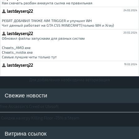
Для добавления необходима авторизация
Свежие новости
free Assassin's Creed от Ubisoft
Скидка на игру Killing Floor -75% в Steam
Витрина ссылок