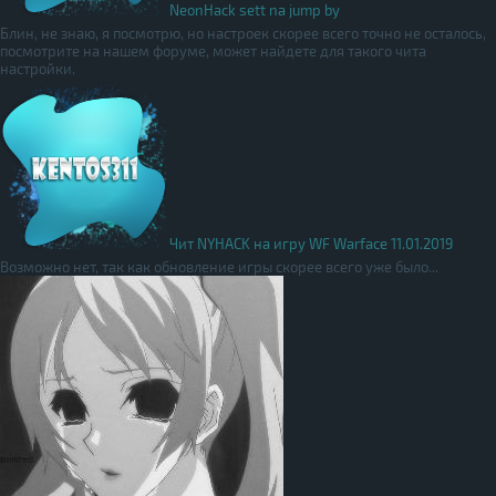
NeonHack sett na jump by
Блин, не знаю, я посмотрю, но настроек скорее всего точно не осталось,
посмотрите на нашем форуме, может найдете для такого чита
настройки.
Чит NYHACK на игру WF Warface 11.01.2019
Возможно нет, так как обновление игры скорее всего уже было...