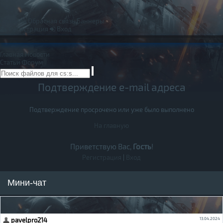
Правила
Обратная связь
Баннеры
Регистрация
Вход
Главная
Новости
Статьи
Форум
Подтверждение e-mail адреса
Подтверждение просрочено или уже было выполнено
На главную
Приветствую Вас,
Гость
!
Регистрация
|
Вход
Мини-чат