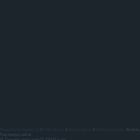
Подняться наверх
RSS лента
Карта сайта
Карта форума
Исполь
Партнеры сайта
Скачать читы для CS, CS:GO и др.