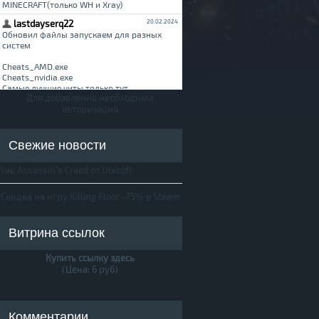
Для добавления необходима
авторизация
Свежие новости
free Assassin's Creed от Ubisoft
Скидка на игру Killing Floor -75% в Steam
Витрина ссылок
Купить ссылку здесь
(Цена: 6 руб)
Комментарии