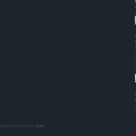
зуются технологии
uCoz