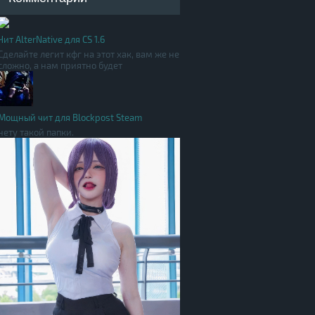
Чит AlterNative для CS 1.6
Сделайте легит кфг на этот хак, вам же не
сложно, а нам приятно будет
Мощный чит для Blockpost Steam
нету такой папки.