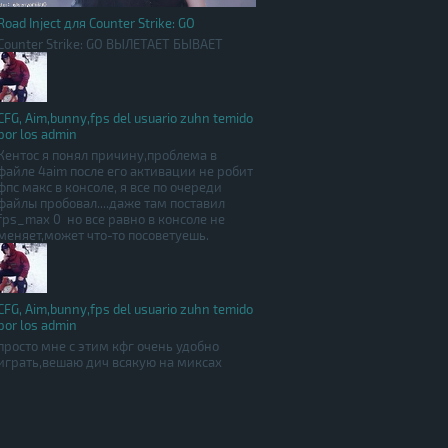
Road Inject для Counter Strike: GO
Counter Strike: GO ВЫЛЕТАЕТ БЫВАЕТ
CFG, Aim,bunny,fps del usuario zuhn temido
por los admin
Кентос я понял причину,проблема в
файле 4aim после его активации не робит
фпс макс в консоле, я все по очереди
файлы пробовал....даже там поставил
fps_max 0 но все равно в консоле не
меняет,может что-то посоветуешь.
CFG, Aim,bunny,fps del usuario zuhn temido
por los admin
просто мне с этим кфг очень удобно
играть,вешаю дич всякую на миксах