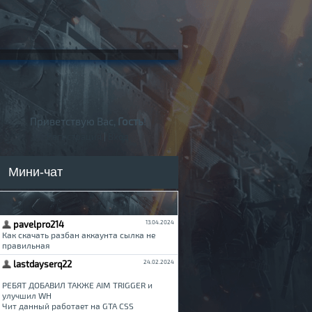
Приветствую Вас,
Гость
!
Регистрация
|
Вход
Мини-чат