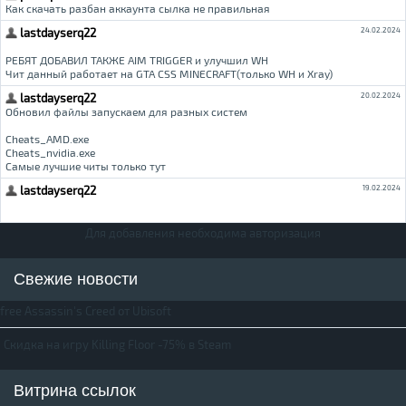
Для добавления необходима авторизация
Свежие новости
free Assassin's Creed от Ubisoft
Скидка на игру Killing Floor -75% в Steam
Витрина ссылок