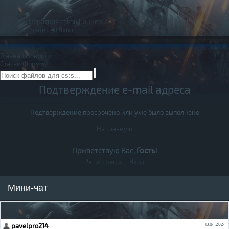
Правила
Обратная связь
Баннеры
Регистрация
Вход
Главная
Новости
Статьи
Форум
Подтверждение e-mail адреса
Подтверждение просрочено или уже было выполнено
На главную
Приветствую Вас,
Гость
!
Регистрация
|
Вход
Мини-чат