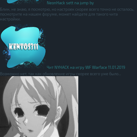
NeonHack sett na jump by
Блин, не знаю, я посмотрю, но настроек скорее всего точно не осталось,
посмотрите на нашем форуме, может найдете для такого чита
настройки.
Чит NYHACK на игру WF Warface 11.01.2019
Возможно нет, так как обновление игры скорее всего уже было...