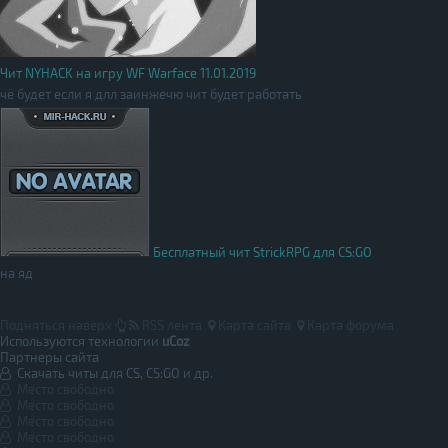
Чит NYHACK на игру WF Warface 11.01.2019
чё будет если я длл заинжечю чит будет работать
Бесплатный чит StrickRPG для CS:GO
на яд
Подняться наверх
RSS лента
Карта сайта
Карта форума
Используются технологии
uCoz
Партнеры сайта
Скачать читы для CS, CS:GO и др.
Место свободно
Место свободно
Место свободно
Место свободно