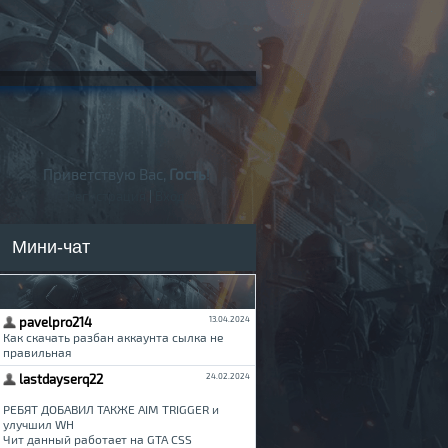
Приветствую Вас,
Гость
!
Регистрация
|
Вход
Мини-чат