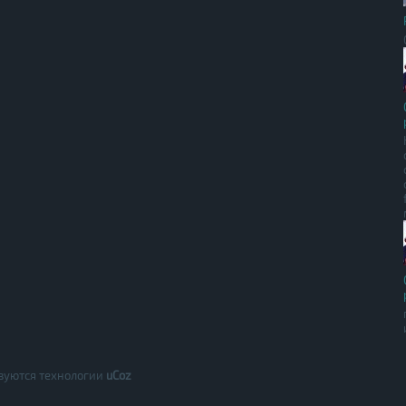
зуются технологии
uCoz