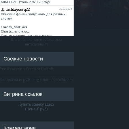
Для добавления необходима
авторизация
Свежие новости
free Assassin's Creed от Ubisoft
Скидка на игру Killing Floor -75% в Steam
Витрина ссылок
Купить ссылку здесь
(Цена: 6 руб)
Комментарии