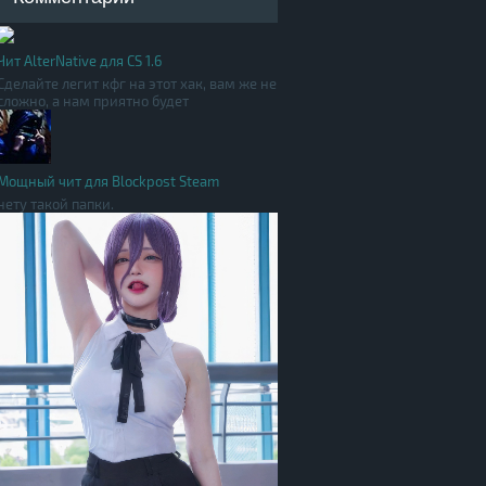
Чит AlterNative для CS 1.6
Сделайте легит кфг на этот хак, вам же не
сложно, а нам приятно будет
Мощный чит для Blockpost Steam
нету такой папки.