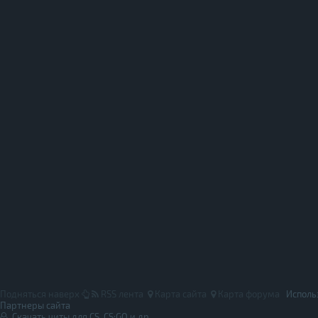
Подняться наверх
RSS лента
Карта сайта
Карта форума
Исполь
Партнеры сайта
Скачать читы для CS, CS:GO и др.