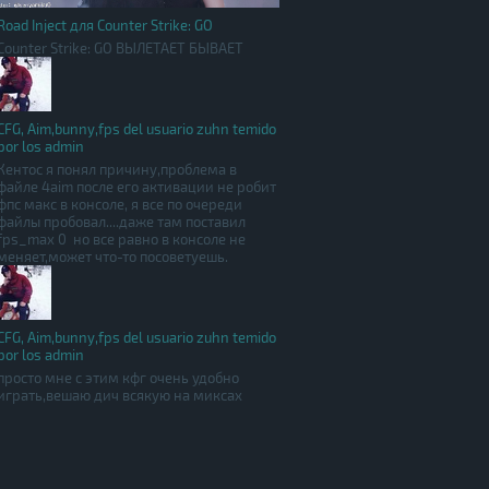
Road Inject для Counter Strike: GO
Counter Strike: GO ВЫЛЕТАЕТ БЫВАЕТ
CFG, Aim,bunny,fps del usuario zuhn temido
por los admin
Кентос я понял причину,проблема в
файле 4aim после его активации не робит
фпс макс в консоле, я все по очереди
файлы пробовал....даже там поставил
fps_max 0 но все равно в консоле не
меняет,может что-то посоветуешь.
CFG, Aim,bunny,fps del usuario zuhn temido
por los admin
просто мне с этим кфг очень удобно
играть,вешаю дич всякую на миксах