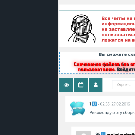
Все читы на
информацион
не заставля
пользоватьс
ложатся на в
Вы сможете ска
Скачивание файлов без о
пользователям.
Войдит
1
• 02:35, 27.02.2016
Рекомендую эту сборку
maksimsitni
96