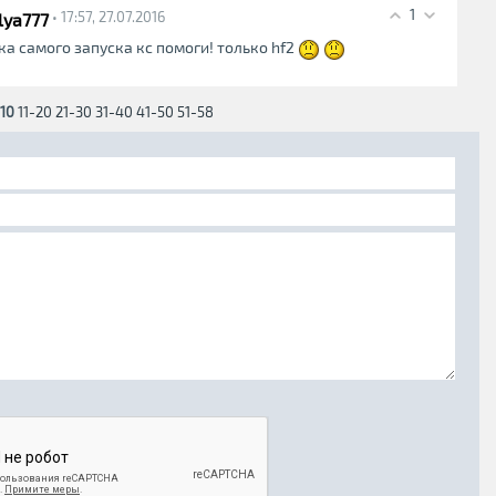
1
lya777
• 17:57, 27.07.2016
ка самого запуска кс помоги! только hf2
-10
11-20
21-30
31-40
41-50
51-58