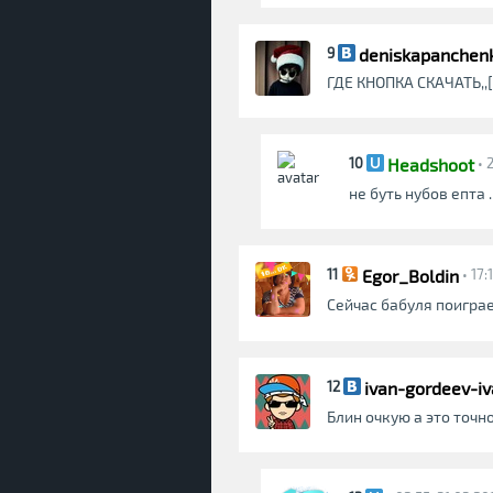
deniskapanchen
9
ГДЕ КНОПКА СКАЧАТЬ,,[
Headshoot
10
• 
не буть нубов епта 
Egor_Boldin
11
• 17:
Сейчас бабуля поиграет 
ivan-gordeev-i
12
Блин очкую а это точн