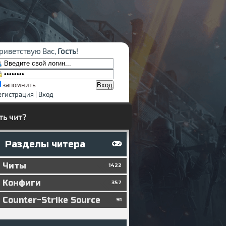
риветствую Вас,
Гость
!
запомнить
егистрация
|
Вход
ть чит?
Разделы читера
Читы
1422
Конфиги
357
Counter-Strike Source
91