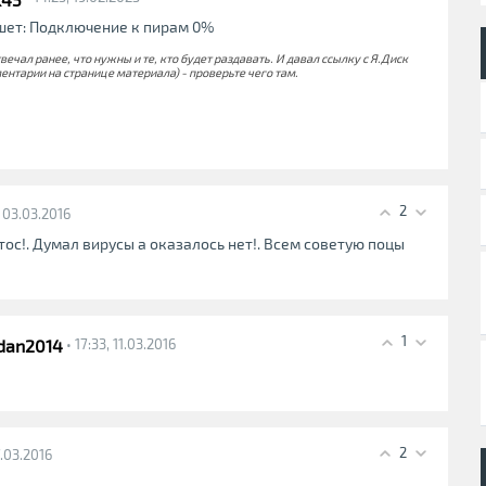
ишет: Подключение к пирам 0%
твечал ранее, что нужны и те, кто будет раздавать. И давал ссылку с Я.Диск
нтарии на странице материала) - проверьте чего там.
2
, 03.03.2016
тос!. Думал вирусы а оказалось нет!. Всем советую поцы
1
dan2014
• 17:33, 11.03.2016
2
17.03.2016