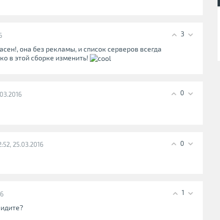
3
6
асен!, она без рекламы, и список серверов всегда
гко в этой сборке изменить!
0
5.03.2016
0
2:52, 25.03.2016
1
16
видите?