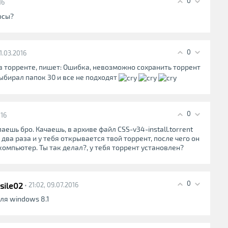
0
16
осы?
0
31.03.2016
в торренте, пишет: Ошибка, невозможно сохранить торрент
выбирал папок 30 и все не подходят
0
016
лаешь бро. Качаешь, в архиве файл CSS-v34-install.torrent
два раза и у тебя открывается твой торрент, после чего он
 компьютер. Ты так делал?, у тебя торрент установлен?
0
sile02
• 21:02, 09.07.2016
ля windows 8.1