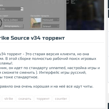
rike Source v34 торрент
 v34 торрент - Это старая версия клиента, но она
я. В этой сборке полностью рабочий поиск игровых
кламы!.
 ник, он идет по стандарту unnamed, настройка игры и
и сможете сменить ). Интерфейс игры русский,
ны тоже стандартное.
правило она очень хорошая и на неё все идут читы.
strike
скачать
торрент
counter