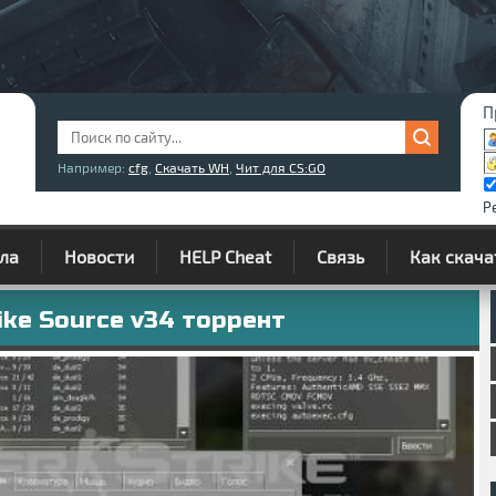
П
Например:
cfg
,
Скачать WH
,
Чит для CS:GO
Р
ла
Новости
HELP Cheat
Связь
Как скача
ike Source v34 торрент