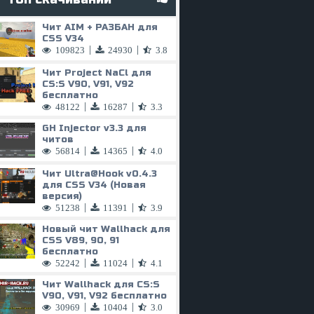
Чит AIM + РАЗБАН для
CSS V34
|
|
109823
24930
3.8
Чит Project NaCl для
CS:S V90, V91, V92
бесплатно
|
|
48122
16287
3.3
GH Injector v3.3 для
читов
|
|
56814
14365
4.0
Чит
Ultra@Hook
v0.4.3
для CSS V34 (Новая
версия)
|
|
51238
11391
3.9
Новый чит Wallhack для
CSS V89, 90, 91
бесплатно
|
|
52242
11024
4.1
Чит Wallhack для CS:S
V90, V91, V92 бесплатно
|
|
30969
10404
3.0