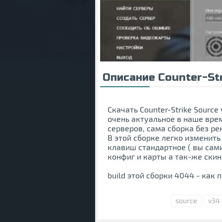
Описание Counter-St
Скачать Counter-Strike Source
очень актуальное в наше врем
серверов, сама сборка без ре
В этой сборке легко изменить
клавиш стандартное ( вы сам
конфиг и карты а так-же ски
build этой сборки 4044 - как 
source
v34