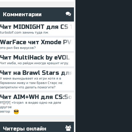
Комментарии
Чит MIDNIGHT для CS 1.6
turbobif.com закинь туда пж
WarFace чит Xmode PVE/PVP FREE
это рил без вирусов?
Чит MultiHack by eVOL V21 для CS 1.6
Чит имба, но рейдж иногда крашит игру.
Чит на Brawl Stars для мобильной верси
У меня выкидывает из игри хотя я в
Германии живу и там бравл Старс не
запретили что делать помогите?
Чит AIM+WH для CS:Source 2022 (No-Ste
ff[[f[f[ +trojan в видео одно на деле
другое
автор
Читеры онлайн