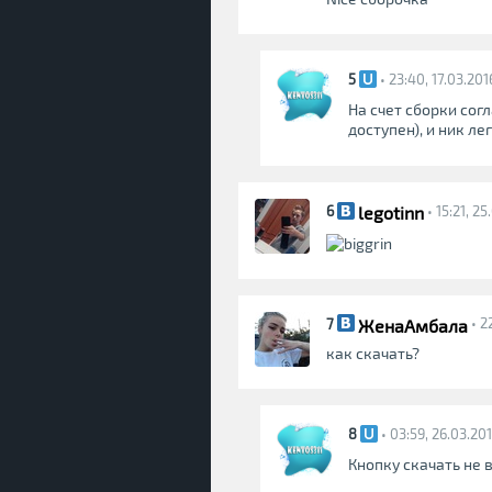
5
• 23:40, 17.03.201
На счет сборки согл
доступен), и ник ле
legotinn
6
• 15:21, 2
ЖенаАмбала
7
• 2
как скачать?
8
• 03:59, 26.03.20
Кнопку скачать не 