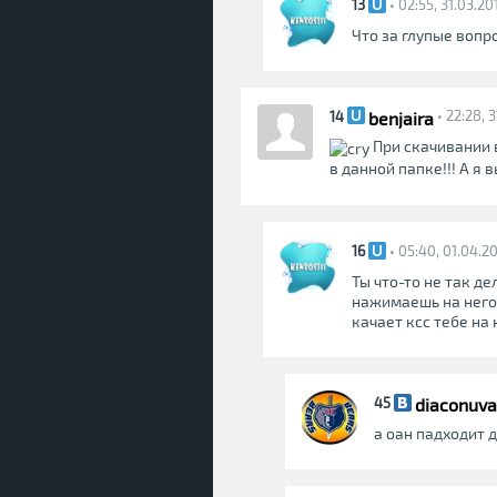
13
• 02:55, 31.03.20
Что за глупые вопр
benjaira
14
• 22:28, 
При скачивании 
в данной папке!!! А я 
16
• 05:40, 01.04.2
Ты что-то не так де
нажимаешь на него 
качает ксс тебе на
diaconuva
45
а оан падходит д