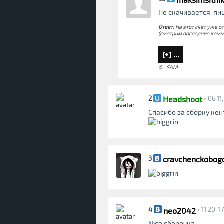
Не скачивается, п
Ответ
: На этот счёт уже о
(смотрим последние комме
© -SAM-
Headshoot
2
• 06:11
Спасибо за сборку кен
cravchenckobog
3
neo2042
4
• 11:20, 
Nice сборочка