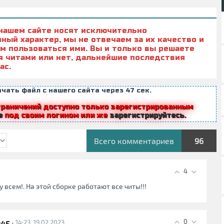
 нашем сайте носят исключительно
ный характер, мы не отвечаем за их качество и
ем пользоваться ими. Вы и только вы решаете
я читами или нет, дальнейшие последствия
ас.
чать файл с нашего сайта через
47
сек.
граничений доступно только зарегистрированным
е
под своим логином или же
зарегистрируйтесь
.
Всего комментариев
96
4
 всем!. На этой сборке работают все читы!!!
0
k45
• 14:23, 19.02.2023