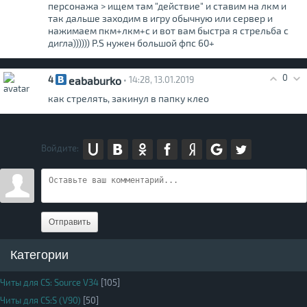
персонажа > ищем там "действие" и ставим на лкм и
так дальше заходим в игру обычную или сервер и
нажимаем пкм+лкм+с и вот вам быстра я стрельба с
дигла)))))) P.S нужен большой фпс 60+
0
eababurko
4
• 14:28, 13.01.2019
как стрелять, закинул в папку клео
Войдите:
Отправить
Категории
Читы для CS: Source V34
[105]
Читы для CS:S (V90)
[50]