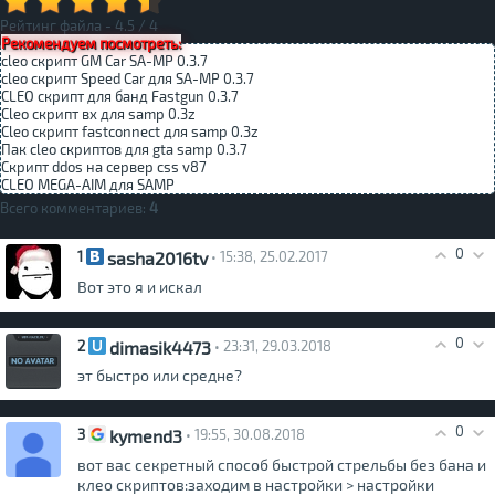
Рейтинг файла -
4.5
/
4
Рекомендуем посмотреть:
cleo скрипт GM Car SA-MP 0.3.7
cleo скрипт Speed Car для SA-MP 0.3.7
CLEO скрипт для банд Fastgun 0.3.7
Cleo скрипт вх для samp 0.3z
Cleo скрипт fastconnect для samp 0.3z
Пак cleo скриптов для gta samp 0.3.7
Скрипт ddos на сервер css v87
CLEO MEGA-AIM для SAMP
Всего комментариев:
4
0
sasha2016tv
1
• 15:38, 25.02.2017
Вот это я и искал
0
dimasik4473
2
• 23:31, 29.03.2018
эт быстро или средне?
0
kymend3
3
• 19:55, 30.08.2018
вот вас секретный способ быстрой стрельбы без бана и
клео скриптов:заходим в настройки > настройки