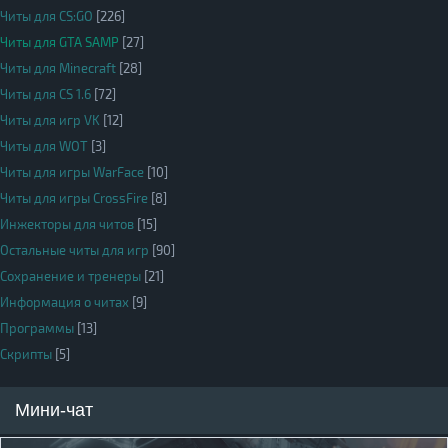
Читы для CS:GO
[226]
Читы для GTA SAMP
[27]
Читы для Minecraft
[28]
Читы для CS 1.6
[72]
Читы для игр VK
[12]
Читы для WOT
[3]
Читы для игры WarFace
[10]
Читы для игры CrossFire
[8]
Инжекторы для читов
[15]
Остальные читы для игр
[90]
Сохранение и тренеры
[21]
Информация о читах
[9]
Программы
[13]
Скрипты
[5]
Мини-чат