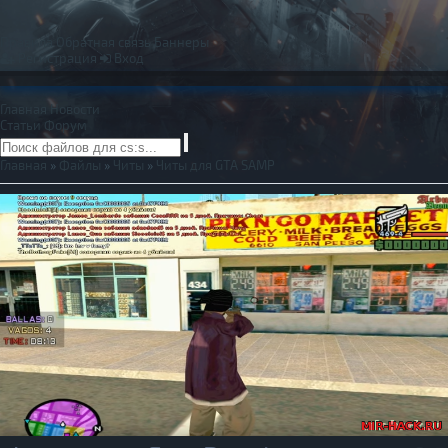
Правила
Обратная связь
Баннеры
Регистрация
Вход
Главная
Новости
Статьи
Форум
Главная
»
Файлы
»
Читы
»
Читы для GTA SAMP