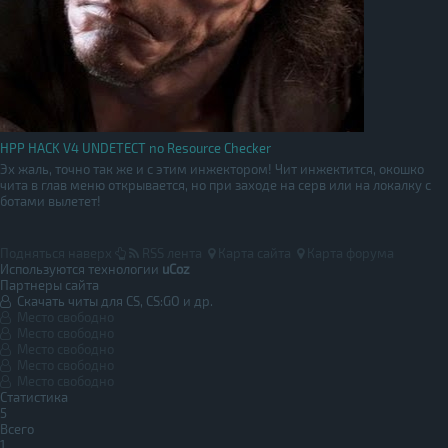
HPP HACK V4 UNDETECT no Resource Checker
Эх жаль, точно так же и с этим инжектором! Чит инжектится, окошко
чита в глав меню открывается, но при заходе на серв или на локалку с
ботами вылетет!
Подняться наверх
RSS лента
Карта сайта
Карта форума
Используются технологии
uCoz
Партнеры сайта
Скачать читы для CS, CS:GO и др.
Место свободно
Место свободно
Место свободно
Место свободно
Место свободно
Статистика
5
Всего
1