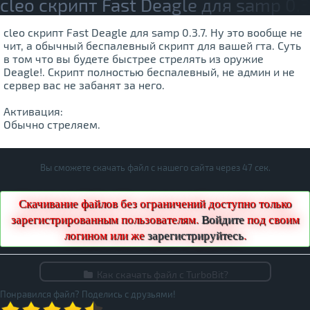
cleo скрипт Fast Deagle для samp 0.3
cleo скрипт Fast Deagle для samp 0.3.7. Ну это вообще не
чит, а обычный беспалевный скрипт для вашей гта. Суть
в том что вы будете быстрее стрелять из оружие
Deagle!. Скрипт полностью беспалевный, не админ и не
сервер вас не забанят за него.
Активация:
Обычно стреляем.
Вы сможете скачать файл с нашего сайта через
47
сек.
Скачивание файлов без ограничений доступно только
зарегистрированным пользователям.
Войдите
под своим
логином или же
зарегистрируйтесь
.
Как скачать файл с TurboBit?
Понравился файл? Поделись с друзьями!