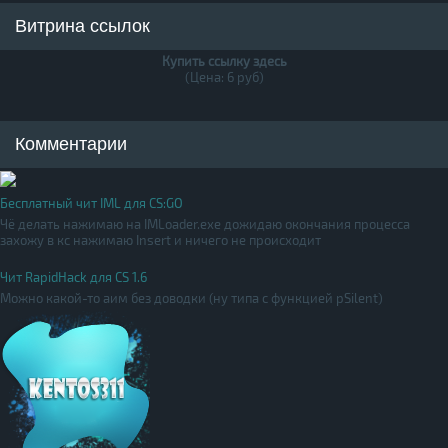
Витрина ссылок
Купить ссылку здесь
(Цена: 6 руб)
Комментарии
Бесплатный чит IML для CS:GO
Чё делать нажимаю на IMLoader.exe дожидаю окончания процесса
захожу в кс нажимаю Insert и ничего не происходит
Чит RapidHack для CS 1.6
Можно какой-то аим без доводки (ну типа с функцией pSilent)