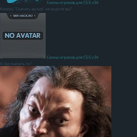
Скины игроков для CS:S v34
Кнопку "Скачать архив" не видите вы?
Скины игроков для CS:S v34
А где скачать то?