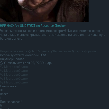
HPP HACK V4 UNDETECT no Resource Checker
Эх жаль, точно так же и с этим инжектором! Чит инжектится, окошко
чита в глав меню открывается, но при заходе на серв или на локалку с
ботами вылетет!
Подняться наверх
RSS лента
Карта сайта
Карта форума
Используются технологии
uCoz
Партнеры сайта
Скачать читы для CS, CS:GO и др.
Место свободно
Место свободно
Место свободно
Место свободно
Место свободно
Статистика
10
Всего
1
Пользователей
9