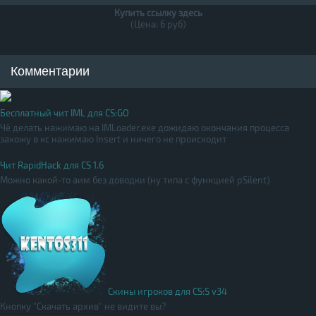
Купить ссылку здесь
(Цена: 6 руб)
Комментарии
Бесплатный чит IML для CS:GO
Чё делать нажимаю на IMLoader.exe дожидаю окончания процесса
захожу в кс нажимаю Insert и ничего не происходит
Чит RapidHack для CS 1.6
Можно какой-то аим без доводки (ну типа с функцией pSilent)
Скины игроков для CS:S v34
Кнопку "Скачать архив" не видите вы?