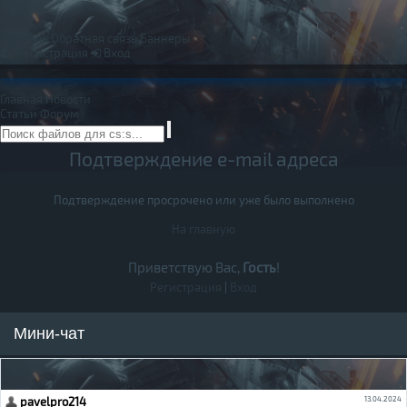
Правила
Обратная связь
Баннеры
Регистрация
Вход
Главная
Новости
Статьи
Форум
Подтверждение e-mail адреса
Подтверждение просрочено или уже было выполнено
На главную
Приветствую Вас,
Гость
!
Регистрация
|
Вход
Мини-чат