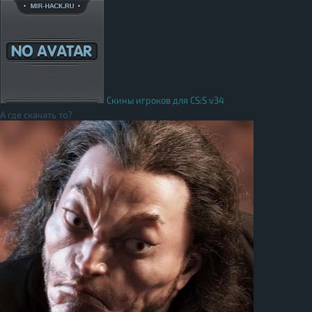
Скины игроков для CS:S v34
А где скачать то?