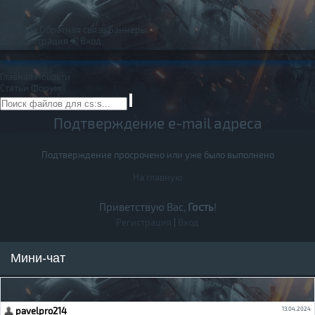
Правила
Обратная связь
Баннеры
Регистрация
Вход
Главная
Новости
Статьи
Форум
Подтверждение e-mail адреса
Подтверждение просрочено или уже было выполнено
На главную
Приветствую Вас,
Гость
!
Регистрация
|
Вход
Мини-чат