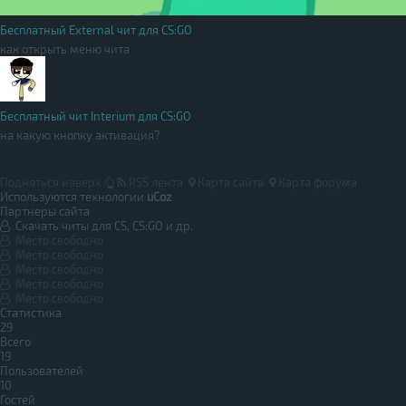
Бесплатный External чит для CS:GO
как открыть меню чита
Бесплатный чит Interium для CS:GO
на какую кнопку активация?
Подняться наверх
RSS лента
Карта сайта
Карта форума
Используются технологии
uCoz
Партнеры сайта
Скачать читы для CS, CS:GO и др.
Место свободно
Место свободно
Место свободно
Место свободно
Место свободно
Статистика
29
Всего
19
Пользователей
10
Гостей