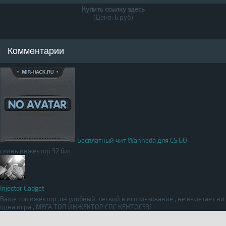
Купить ссылку здесь
(Цена: 6 руб)
Комментарии
Бесплатный чит Wanheda для CS:GO
скинь инжектор 32 бит
Injector Gadget
Ваще топ ижектор ,он удобный, легкий в использование , не вылетает ни
одна игра , МЕГА ТОП ИНЖЕКТОР СПС КЕНТОС331