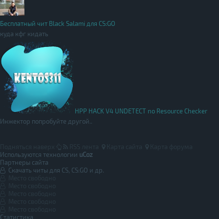
Бесплатный чит Black Salami для CS:GO
куда кфг кидать
HPP HACK V4 UNDETECT no Resource Checker
Инжектор попробуйте другой..
Подняться наверх
RSS лента
Карта сайта
Карта форума
Используются технологии
uCoz
Партнеры сайта
Скачать читы для CS, CS:GO и др.
Место свободно
Место свободно
Место свободно
Место свободно
Место свободно
Статистика