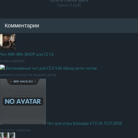
Купить ссылку здесь
(Цена: 6 руб)
Комментарии
Чит AIM-WH-BHOP для CS 1.6
а как скачать
Беспалевный чит для CS:S V34 обход анти-читов
киньте ссылку на яндекс диск
Чит для игры Блокада V7.0 Vk 13.01.2018
тут нету виресов