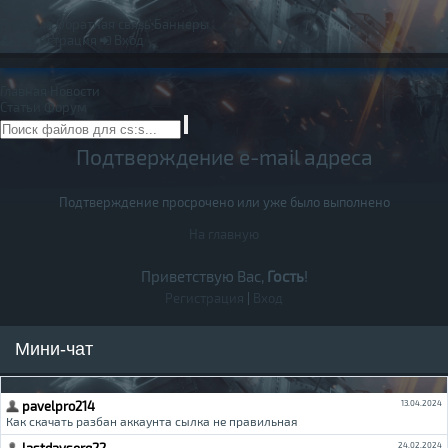
Правила
Обратная связь
Баннеры
Регистрация
Вход
Главная
Новости
Статьи
Форум
Подтверждение e-mail адреса
Подтверждение просрочено или уже было выполнено
На главную
Приветствую Вас,
Гость
!
Регистрация
|
Вход
Мини-чат