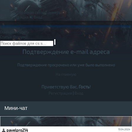
Правила
Обратная связь
Баннеры
Регистрация
Вход
Главная
Новости
Статьи
Форум
Подтверждение e-mail адреса
Подтверждение просрочено или уже было выполнено
На главную
Приветствую Вас,
Гость
!
Регистрация
|
Вход
Мини-чат