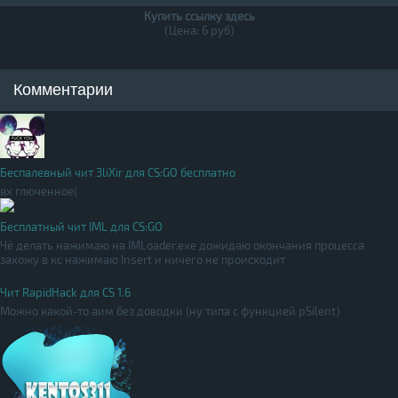
Купить ссылку здесь
(Цена: 6 руб)
Комментарии
Беспалевный чит 3liXir для CS:GO бесплатно
вх глюченное(
Бесплатный чит IML для CS:GO
Чё делать нажимаю на IMLoader.exe дожидаю окончания процесса
захожу в кс нажимаю Insert и ничего не происходит
Чит RapidHack для CS 1.6
Можно какой-то аим без доводки (ну типа с функцией pSilent)