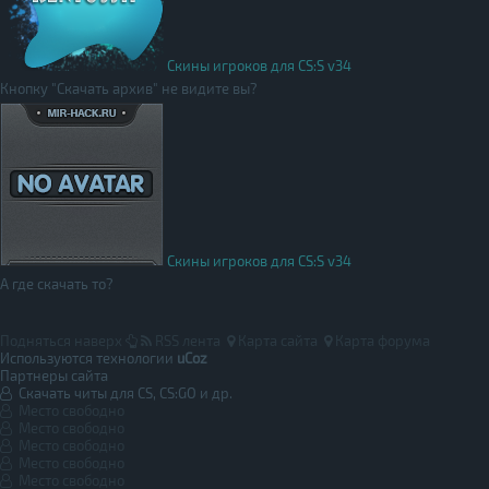
Скины игроков для CS:S v34
Кнопку "Скачать архив" не видите вы?
Скины игроков для CS:S v34
А где скачать то?
Подняться наверх
RSS лента
Карта сайта
Карта форума
Используются технологии
uCoz
Партнеры сайта
Скачать читы для CS, CS:GO и др.
Место свободно
Место свободно
Место свободно
Место свободно
Место свободно