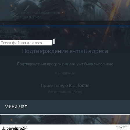
Правила
Обратная связь
Баннеры
Регистрация
Вход
Главная
Новости
Статьи
Форум
Подтверждение e-mail адреса
Подтверждение просрочено или уже было выполнено
На главную
Приветствую Вас,
Гость
!
Регистрация
|
Вход
Мини-чат