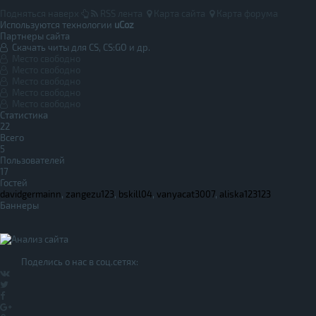
Подняться наверх
RSS лента
Карта сайта
Карта форума
Используются технологии
uCoz
Партнеры сайта
Скачать читы для CS, CS:GO и др.
Место свободно
Место свободно
Место свободно
Место свободно
Место свободно
Статистика
22
Всего
5
Пользователей
17
Гостей
davidgermainn
,
zangezu123
,
bskill04
,
vanyacat3007
,
aliska123123
Баннеры
Поделись о нас в соц.сетях: