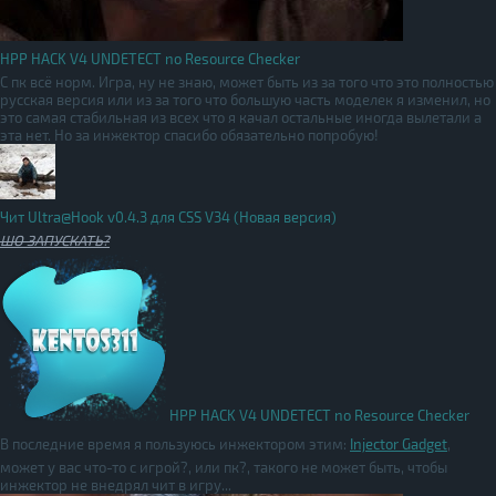
HPP HACK V4 UNDETECT no Resource Checker
С пк всё норм. Игра, ну не знаю, может быть из за того что это полностью
русская версия или из за того что большую часть моделек я изменил, но
это самая стабильная из всех что я качал остальные иногда вылетали а
эта нет. Но за инжектор спасибо обязательно попробую!
Чит Ultra@Hook v0.4.3 для CSS V34 (Новая версия)
ШО ЗАПУСКАТЬ?
HPP HACK V4 UNDETECT no Resource Checker
В последние время я пользуюсь инжектором этим:
Injector Gadget
,
может у вас что-то с игрой?, или пк?, такого не может быть, чтобы
инжектор не внедрял чит в игру...