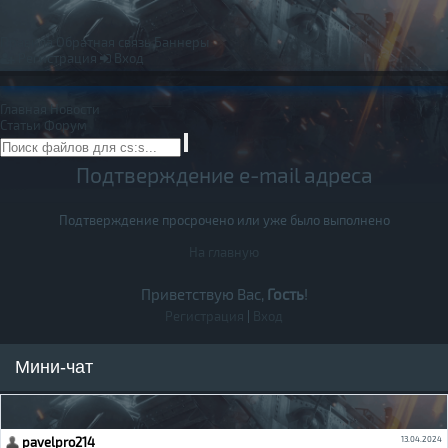
Правила
Обратная связь
Баннеры
Регистрация
Вход
Главная
Новости
Статьи
Форум
Подтверждение e-mail адреса
Подтверждение просрочено или уже было выполнено
На главную
Приветствую Вас,
Гость
!
Регистрация
|
Вход
Мини-чат