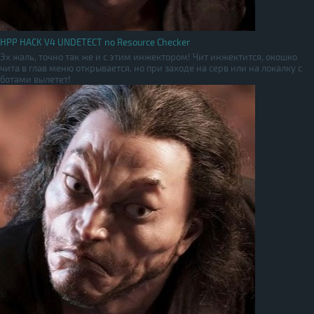
HPP HACK V4 UNDETECT no Resource Checker
Эх жаль, точно так же и с этим инжектором! Чит инжектится, окошко
чита в глав меню открывается, но при заходе на серв или на локалку с
ботами вылетет!