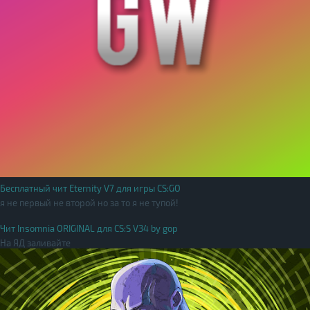
Бесплатный чит Eternity V7 для игры CS:GO
я не первый не второй но за то я не тупой!
Чит Insomnia ORIGINAL для CS:S V34 by gop
На ЯД заливайте