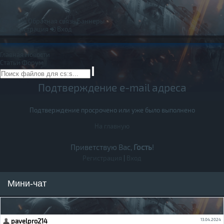
Правила
Обратная связь
Баннеры
Регистрация
Вход
Главная
Новости
Статьи
Форум
Подтверждение e-mail адреса
Подтверждение просрочено или уже было выполнено
На главную
Приветствую Вас,
Гость
!
Регистрация
|
Вход
Мини-чат