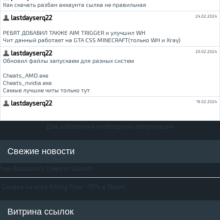
Для добавления необходима авторизация
Свежие новости
free Assassin's Creed от Ubisoft
Скидка на игру Killing Floor -75% в Steam
Витрина ссылок