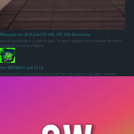
Мощный чит 2k19 для CSS V90, V91, V92 бесплатно
круто, но когда я с ним играю, то мне говорят что я боком бегаю и
говорят что аим и банят
Чит MIDNIGHT для CS 1.6
перезалейте длл,облако ссчитает его за вирус и не даёт скачать