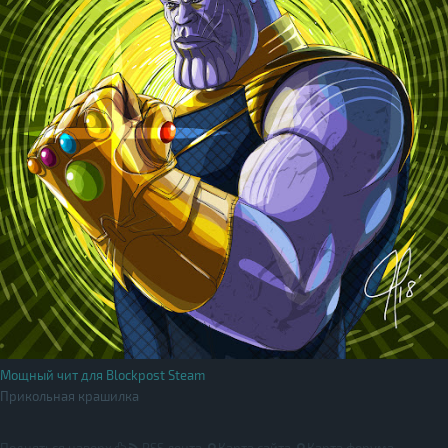
Мощный чит для Blockpost Steam
Прикольная крашилка
Подняться наверх
RSS лента
Карта сайта
Карта форума