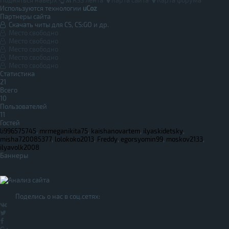
Используются технологии
uCoz
Партнеры сайта
Скачать читы для CS, CS:GO и др.
Место свободно
Место свободно
Место свободно
Место свободно
Место свободно
Статистика
21
Всего
10
Пользователей
11
Гостей
li996575745
,
mrmeganikita75
,
kaishanovartem
,
ilyaskidetsky
,
misha720085377
,
lolokoko2013
,
Freddy
,
egorsyomin99
,
moskov2133
,
ilyavolk2008
Баннеры
Поделись о нас в соц.сетях: