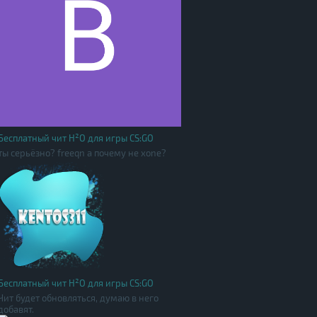
Бесплатный чит H²O для игры CS:GO
ты серьёзно? freeqn а почему не xone?
Бесплатный чит H²O для игры CS:GO
Чит будет обновляться, думаю в него
добавят.