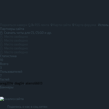
Подняться наверх
RSS лента
Карта сайта
Карта форума
Исполь
Партнеры сайта
Скачать читы для CS, CS:GO и др.
Место свободно
Место свободно
Место свободно
Место свободно
Место свободно
Статистика
10
Всего
3
Пользователей
7
Гостей
areg2014
,
diag54
,
aliens66613
Баннеры
Поделись о нас в соц.сетях: