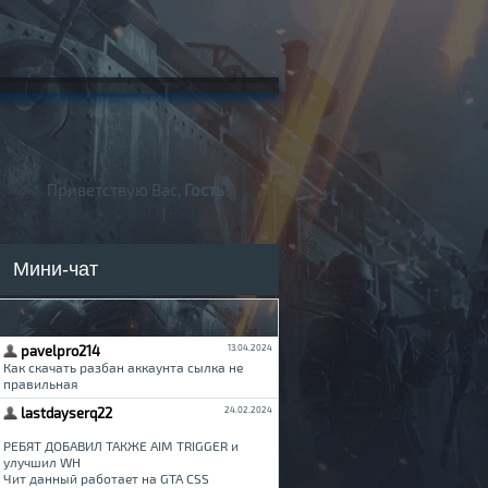
Приветствую Вас,
Гость
!
Регистрация
|
Вход
Мини-чат