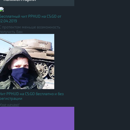
Бесплатный чит PPHUD на CS:GO от
12.04.2019
С протектом меньше возможность
получить бан
Чит PPHUD на CS:GO бесплатно и без
регистрации
У
же качаю!