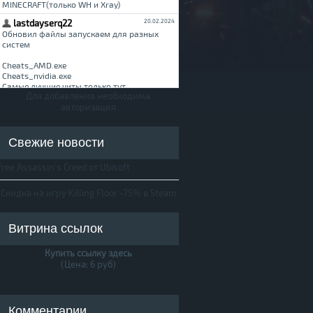
Для добавления необходима
авторизация
Свежие новости
free Assassin's Creed от Ubisoft
Скидка на игру Killing Floor -75% в Steam
Витрина ссылок
Купить ссылку здесь
(Цена: 6 руб)
Комментарии