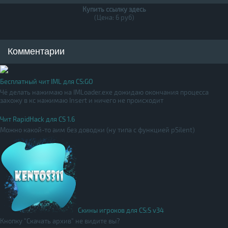
Купить ссылку здесь
(Цена: 6 руб)
Комментарии
Бесплатный чит IML для CS:GO
Чё делать нажимаю на IMLoader.exe дожидаю окончания процесса
захожу в кс нажимаю Insert и ничего не происходит
Чит RapidHack для CS 1.6
Можно какой-то аим без доводки (ну типа с функцией pSilent)
Скины игроков для CS:S v34
Кнопку "Скачать архив" не видите вы?