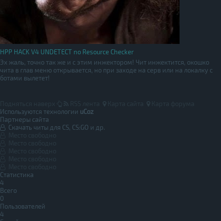
HPP HACK V4 UNDETECT no Resource Checker
Эх жаль, точно так же и с этим инжектором! Чит инжектится, окошко
чита в глав меню открывается, но при заходе на серв или на локалку с
ботами вылетет!
Подняться наверх
RSS лента
Карта сайта
Карта форума
Используются технологии
uCoz
Партнеры сайта
Скачать читы для CS, CS:GO и др.
Место свободно
Место свободно
Место свободно
Место свободно
Место свободно
Статистика
4
Всего
0
Пользователей
4