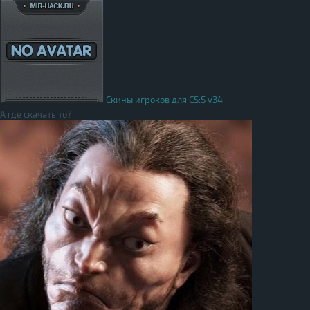
Скины игроков для CS:S v34
А где скачать то?