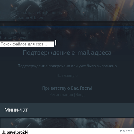
Правила
Обратная связь
Баннеры
Регистрация
Вход
Главная
Новости
Статьи
Форум
Подтверждение e-mail адреса
Подтверждение просрочено или уже было выполнено
На главную
Приветствую Вас,
Гость
!
Регистрация
|
Вход
Мини-чат