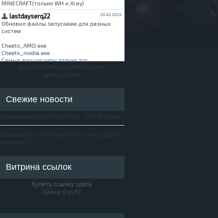
Для добавления необходима
авторизация
Свежие новости
Скидка на игру Killing Floor -75% в Steam
Закрывается CS 1.6 вылетает, как решить
проблему?
Витрина ссылок
Купить ссылку здесь
(Цена: 6 руб)