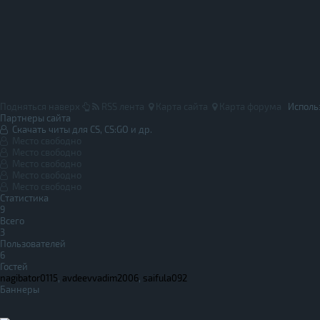
Подняться наверх
RSS лента
Карта сайта
Карта форума
Исполь
Партнеры сайта
Скачать читы для CS, CS:GO и др.
Место свободно
Место свободно
Место свободно
Место свободно
Место свободно
Статистика
9
Всего
3
Пользователей
6
Гостей
nagibator0115
,
avdeevvadim2006
,
saifula092
Баннеры