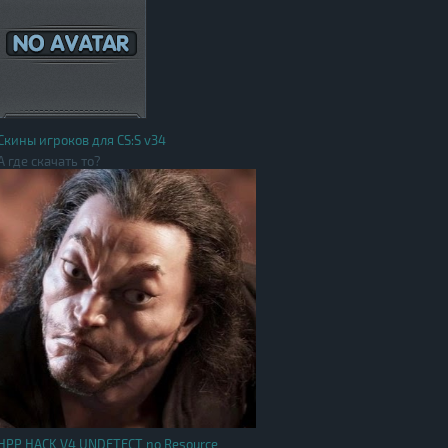
Скины игроков для CS:S v34
А где скачать то?
HPP HACK V4 UNDETECT no Resource