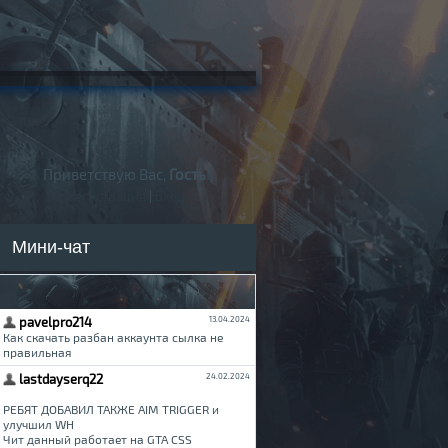
Приветствую Вас,
Гость
!
Регистрация
|
Вход
Мини-чат