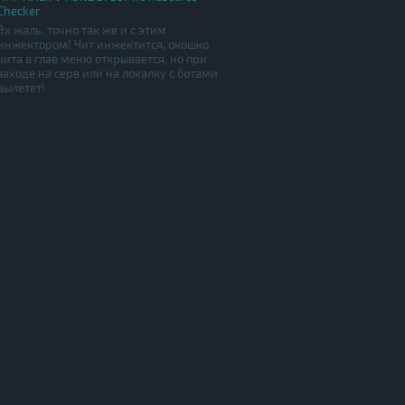
Checker
Эх жаль, точно так же и с этим
инжектором! Чит инжектится, окошко
чита в глав меню открывается, но при
заходе на серв или на локалку с ботами
вылетет!