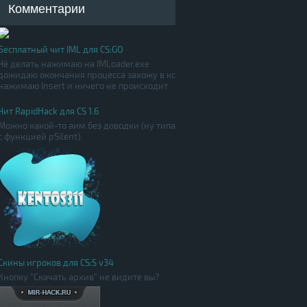
Комментарии
Бесплатный чит IML для CS:GO
Чё делать нажимаю на IMLoader.exe
дожидаю окончания процесса захожу в кс
нажимаю Insert и ничего не происходит
Чит RapidHack для CS 1.6
Можно какой-то аим без доводки (ну типа
с функцией pSilent)
Скины игроков для CS:S v34
Кнопку "Скачать архив" не видите вы?