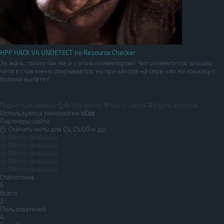
HPP HACK V4 UNDETECT no Resource Checker
Эх жаль, точно так же и с этим инжектором! Чит инжектится, окошко
чита в глав меню открывается, но при заходе на серв или на локалку с
ботами вылетет!
Подняться наверх
RSS лента
Карта сайта
Карта форума
Используются технологии
uCoz
Партнеры сайта
Скачать читы для CS, CS:GO и др.
Место свободно
Место свободно
Место свободно
Место свободно
Место свободно
Статистика
6
Всего
2
Пользователей
4