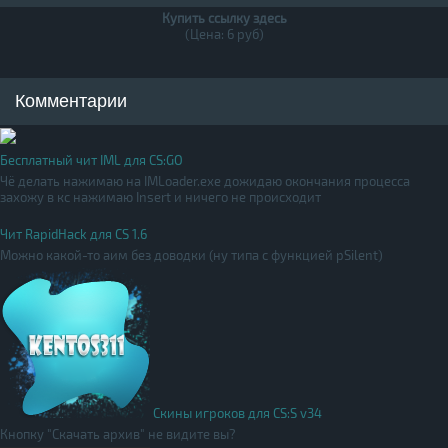
Купить ссылку здесь
(Цена: 6 руб)
Комментарии
Бесплатный чит IML для CS:GO
Чё делать нажимаю на IMLoader.exe дожидаю окончания процесса
захожу в кс нажимаю Insert и ничего не происходит
Чит RapidHack для CS 1.6
Можно какой-то аим без доводки (ну типа с функцией pSilent)
Скины игроков для CS:S v34
Кнопку "Скачать архив" не видите вы?