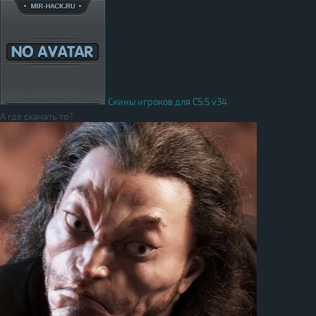
Скины игроков для CS:S v34
А где скачать то?