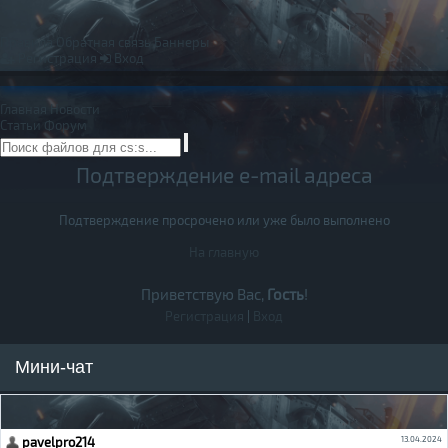
Правила
Обратная связь
Баннеры
Регистрация
Вход
Главная
Новости
Статьи
Форум
Подтверждение e-mail адреса
Подтверждение просрочено или уже было выполнено
На главную
Приветствую Вас,
Гость
!
Регистрация
|
Вход
Мини-чат