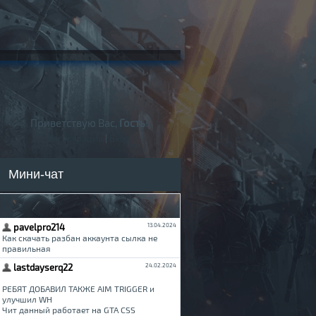
Приветствую Вас,
Гость
!
Регистрация
|
Вход
Мини-чат