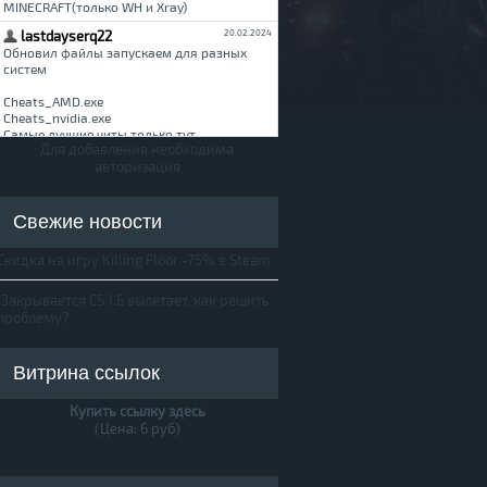
Для добавления необходима
авторизация
Свежие новости
Скидка на игру Killing Floor -75% в Steam
Закрывается CS 1.6 вылетает, как решить
проблему?
Витрина ссылок
Купить ссылку здесь
(Цена: 6 руб)