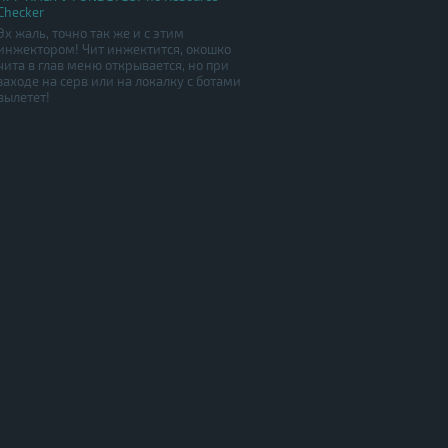
Checker
Эх жаль, точно так же и с этим
инжектором! Чит инжектится, окошко
чита в глав меню открывается, но при
заходе на серв или на локалку с ботами
вылетет!