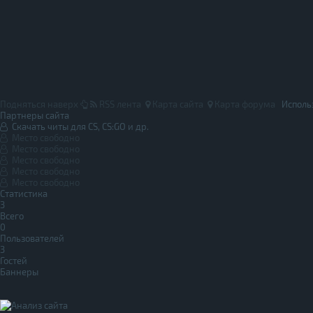
Подняться наверх
RSS лента
Карта сайта
Карта форума
Исполь
Партнеры сайта
Скачать читы для CS, CS:GO и др.
Место свободно
Место свободно
Место свободно
Место свободно
Место свободно
Статистика
3
Всего
0
Пользователей
3
Гостей
Баннеры