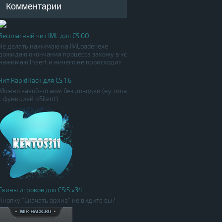
Комментарии
Бесплатный чит IML для CS:GO
Чё делать нажимаю на IMLoader.exe
дожидаю окончания процесса захожу в кс
нажимаю Insert и ничего не происходит
Чит RapidHack для CS 1.6
Можно какой-то аим без доводки (ну типа
с функцией pSilent)
Скины игроков для CS:S v34
Кнопку "Скачать архив" не видите вы?