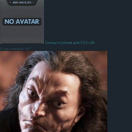
Скины игроков для CS:S v34
А где скачать то?