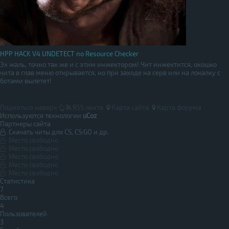
HPP HACK V4 UNDETECT no Resource Checker
Эх жаль, точно так же и с этим инжектором! Чит инжектится, окошко
чита в глав меню открывается, но при заходе на серв или на локалку с
ботами вылетет!
Подняться наверх
RSS лента
Карта сайта
Карта форума
Используются технологии
uCoz
Партнеры сайта
Скачать читы для CS, CS:GO и др.
Место свободно
Место свободно
Место свободно
Место свободно
Место свободно
Статистика
7
Всего
4
Пользователей
3