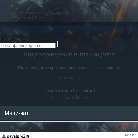
Правила
Обратная связь
Баннеры
Регистрация
Вход
Главная
Новости
Статьи
Форум
Подтверждение e-mail адреса
Подтверждение просрочено или уже было выполнено
На главную
Приветствую Вас,
Гость
!
Регистрация
|
Вход
Мини-чат