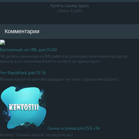
Купить ссылку здесь
(Цена: 6 руб)
Комментарии
Бесплатный чит IML для CS:GO
Чё делать нажимаю на IMLoader.exe дожидаю окончания процесса
захожу в кс нажимаю Insert и ничего не происходит
Чит RapidHack для CS 1.6
Можно какой-то аим без доводки (ну типа с функцией pSilent)
Скины игроков для CS:S v34
Кнопку "Скачать архив" не видите вы?