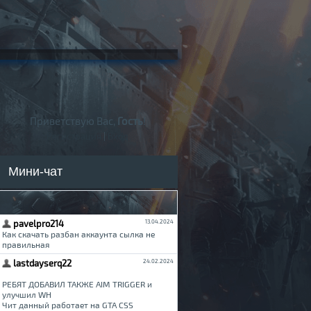
Приветствую Вас,
Гость
!
Регистрация
|
Вход
Мини-чат