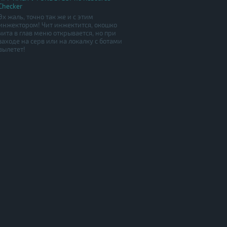
Checker
Эх жаль, точно так же и с этим
инжектором! Чит инжектится, окошко
чита в глав меню открывается, но при
заходе на серв или на локалку с ботами
вылетет!