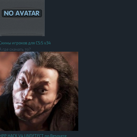
Скины игроков для CS:S v34
А где скачать то?
HPP HACK V4 UNDETECT no Resource