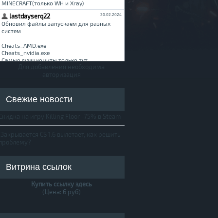
Для добавления необходима
авторизация
Свежие новости
Скидка на игру Killing Floor -75% в Steam
Закрывается CS 1.6 вылетает, как решить
проблему?
Витрина ссылок
Купить ссылку здесь
(Цена: 6 руб)