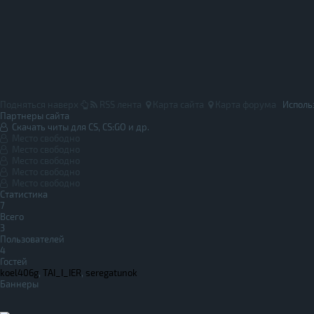
Подняться наверх
RSS лента
Карта сайта
Карта форума
Исполь
Партнеры сайта
Скачать читы для CS, CS:GO и др.
Место свободно
Место свободно
Место свободно
Место свободно
Место свободно
Статистика
7
Всего
3
Пользователей
4
Гостей
koel406g
,
TAI_I_IER
,
seregatunok
Баннеры