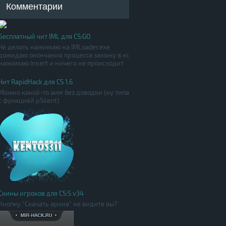
Комментарии
Бесплатный чит IML для CS:GO
Чё делать нажимаю на IMLoader.exe
дожидаю окончания процесса захожу в кс
нажимаю Insert и ничего не происходит
Чит RapidHack для CS 1.6
Можно какой-то аим без доводки (ну типа
с функцией pSilent)
Скины игроков для CS:S v34
Кнопку "Скачать архив" не видите вы?