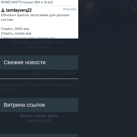
Для добавления необходима
авторизация
Свежие новости
Скидка на игру Killing Floor -75% в Steam
Закрывается CS 1.6 вылетает, как решить
проблему?
Витрина ссылок
Купить ссылку здесь
(Цена: 6 руб)