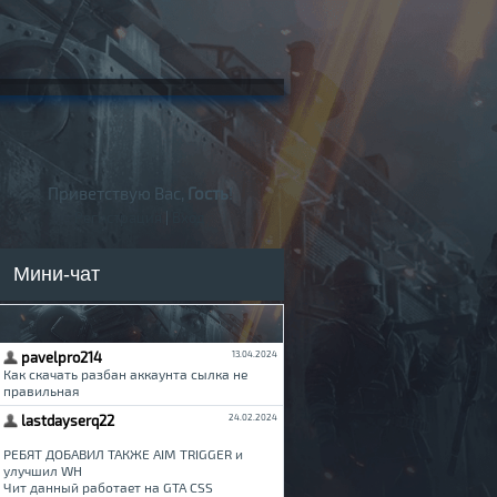
Приветствую Вас,
Гость
!
Регистрация
|
Вход
Мини-чат