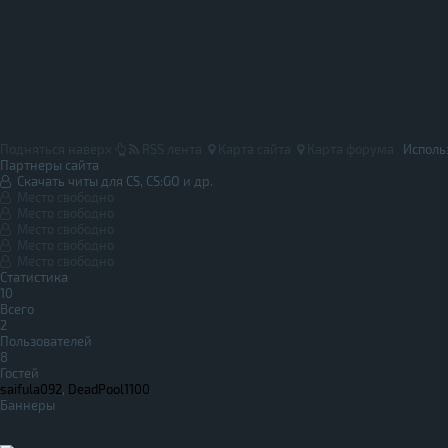
Подняться наверх
RSS лента
Карта сайта
Карта форума
Исполь
Партнеры сайта
Скачать читы для CS, CS:GO и др.
Место свободно
Место свободно
Место свободно
Место свободно
Место свободно
Статистика
10
Всего
2
Пользователей
8
Гостей
saifula092
,
DeadPool1100
Баннеры