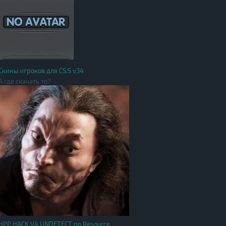
Скины игроков для CS:S v34
А где скачать то?
HPP HACK V4 UNDETECT no Resource