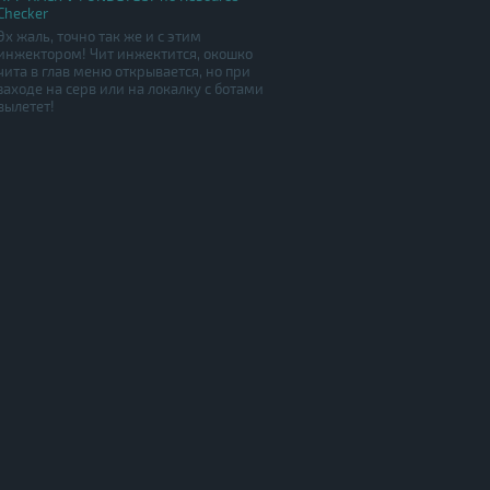
Checker
Эх жаль, точно так же и с этим
инжектором! Чит инжектится, окошко
чита в глав меню открывается, но при
заходе на серв или на локалку с ботами
вылетет!