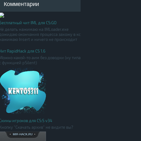
Комментарии
Бесплатный чит IML для CS:GO
Чё делать нажимаю на IMLoader.exe
дожидаю окончания процесса захожу в кс
нажимаю Insert и ничего не происходит
Чит RapidHack для CS 1.6
Можно какой-то аим без доводки (ну типа
с функцией pSilent)
Скины игроков для CS:S v34
Кнопку "Скачать архив" не видите вы?