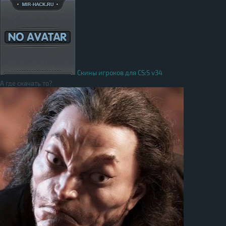
Скины игроков для CS:S v34
А где скачать то?