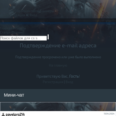
Правила
Обратная связь
Баннеры
Регистрация
Вход
Главная
Новости
Статьи
Форум
Подтверждение e-mail адреса
Подтверждение просрочено или уже было выполнено
На главную
Приветствую Вас,
Гость
!
Регистрация
|
Вход
Мини-чат