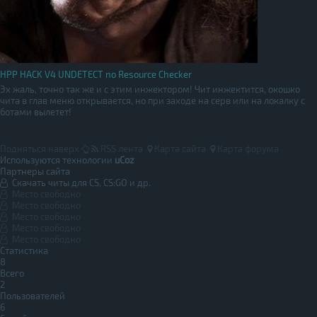
HPP HACK V4 UNDETECT no Resource Checker
Эх жаль, точно так же и с этим инжектором! Чит инжектится, окошко
чита в глав меню открывается, но при заходе на серв или на локалку с
ботами вылетет!
Подняться наверх
RSS лента
Карта сайта
Карта форума
Используются технологии
uCoz
Партнеры сайта
Скачать читы для CS, CS:GO и др.
Место свободно
Место свободно
Место свободно
Место свободно
Место свободно
Статистика
8
Всего
2
Пользователей
6