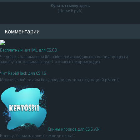
Купить ссылку здесь
(Цена: 6 руб)
Комментарии
Бесплатный чит IML для CS:GO
Чё делать нажимаю на IMLoader.exe дожидаю окончания процесса
захожу в кс нажимаю Insert и ничего не происходит
Чит RapidHack для CS 1.6
Можно какой-то аим без доводки (ну типа с функцией pSilent)
Скины игроков для CS:S v34
Кнопку "Скачать архив" не видите вы?