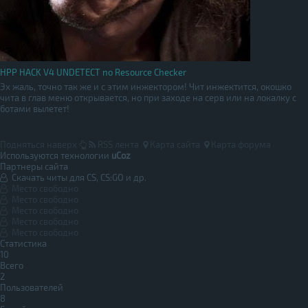
HPP HACK V4 UNDETECT no Resource Checker
Эх жаль, точно так же и с этим инжектором! Чит инжектится, окошко
чита в глав меню открывается, но при заходе на серв или на локалку с
ботами вылетет!
Подняться наверх
RSS лента
Карта сайта
Карта форума
Используются технологии
uCoz
Партнеры сайта
Скачать читы для CS, CS:GO и др.
Место свободно
Место свободно
Место свободно
Место свободно
Место свободно
Статистика
10
Всего
2
Пользователей
8