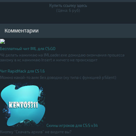
Купить ссылку здесь
(Цена: 6 руб)
Комментарии
Бесплатный чит IML для CS:GO
Чё делать нажимаю на IMLoader.exe дожидаю окончания процесса
захожу в кс нажимаю Insert и ничего не происходит
Чит RapidHack для CS 1.6
Можно какой-то аим без доводки (ну типа с функцией pSilent)
Скины игроков для CS:S v34
Кнопку "Скачать архив" не видите вы?