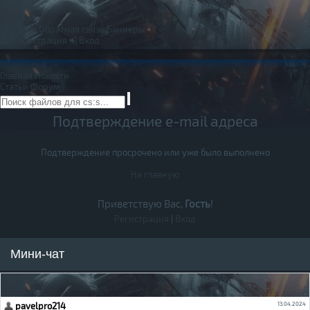
Правила
Обратная связь
Баннеры
Регистрация
Вход
Главная
Новости
Статьи
Форум
Подтверждение e-mail адреса
Подтверждение просрочено или уже было выполнено
На главную
Приветствую Вас,
Гость
!
Регистрация
|
Вход
Мини-чат