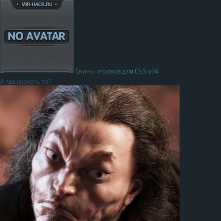
Скины игроков для CS:S v34
А где скачать то?