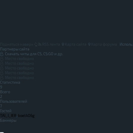
Подняться наверх
RSS лента
Карта сайта
Карта форума
Исполь
Партнеры сайта
Скачать читы для CS, CS:GO и др.
Место свободно
Место свободно
Место свободно
Место свободно
Место свободно
Статистика
9
Всего
2
Пользователей
7
Гостей
TAI_I_IER
,
koel406g
Баннеры