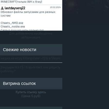
Для добавления необходима
авторизация
Свежие новости
Скидка на игру Killing Floor -75% в Steam
Закрывается CS 1.6 вылетает, как решить
проблему?
Витрина ссылок
Купить ссылку здесь
(Цена: 6 руб)