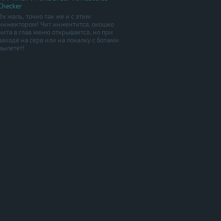
Checker
Эх жаль, точно так же и с этим
инжектором! Чит инжектится, окошко
чита в глав меню открывается, но при
заходе на серв или на локалку с ботами
вылетет!