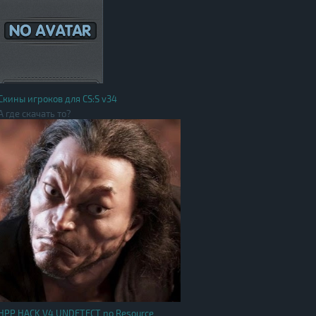
Скины игроков для CS:S v34
А где скачать то?
HPP HACK V4 UNDETECT no Resource