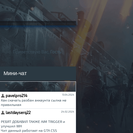
Приветствую Вас,
Гость
!
Регистрация
|
Вход
Мини-чат