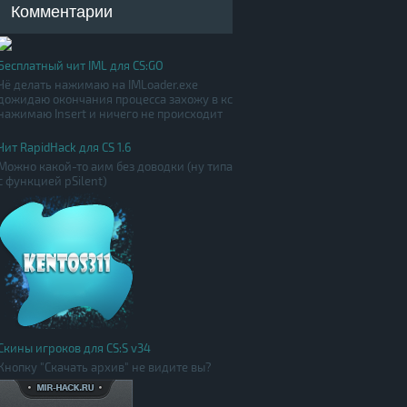
Комментарии
Бесплатный чит IML для CS:GO
Чё делать нажимаю на IMLoader.exe
дожидаю окончания процесса захожу в кс
нажимаю Insert и ничего не происходит
Чит RapidHack для CS 1.6
Можно какой-то аим без доводки (ну типа
с функцией pSilent)
Скины игроков для CS:S v34
Кнопку "Скачать архив" не видите вы?