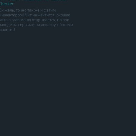
Checker
Эх жаль, точно так же и с этим
инжектором! Чит инжектится, окошко
чита в глав меню открывается, но при
заходе на серв или на локалку с ботами
вылетет!