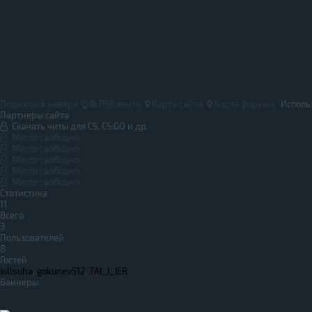
Подняться наверх
RSS лента
Карта сайта
Карта форума
Исполь
Партнеры сайта
Скачать читы для CS, CS:GO и др.
Место свободно
Место свободно
Место свободно
Место свободно
Место свободно
Статистика
11
Всего
3
Пользователей
8
Гостей
killsuha
,
gokunev512
,
TAI_I_IER
Баннеры