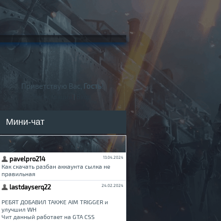
Приветствую Вас,
Гость
!
Регистрация
|
Вход
Мини-чат