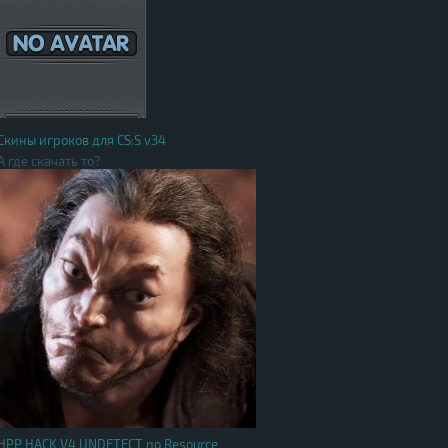
Скины игроков для CS:S v34
А где скачать то?
HPP HACK V4 UNDETECT no Resource