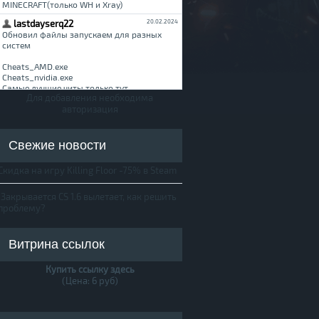
Для добавления необходима
авторизация
Свежие новости
Скидка на игру Killing Floor -75% в Steam
Закрывается CS 1.6 вылетает, как решить
проблему?
Витрина ссылок
Купить ссылку здесь
(Цена: 6 руб)