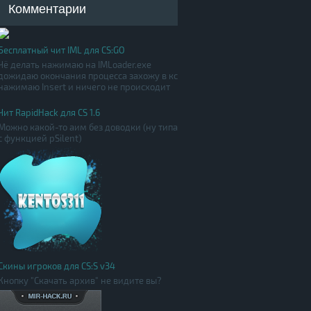
Комментарии
Бесплатный чит IML для CS:GO
Чё делать нажимаю на IMLoader.exe
дожидаю окончания процесса захожу в кс
нажимаю Insert и ничего не происходит
Чит RapidHack для CS 1.6
Можно какой-то аим без доводки (ну типа
с функцией pSilent)
Скины игроков для CS:S v34
Кнопку "Скачать архив" не видите вы?