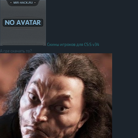
Скины игроков для CS:S v34
А где скачать то?