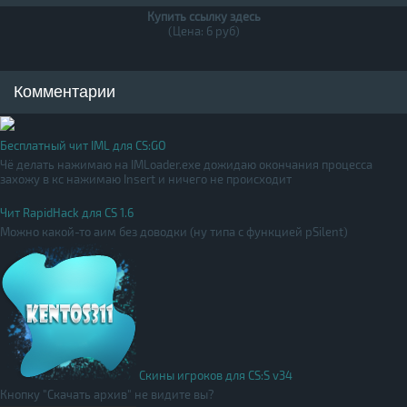
Купить ссылку здесь
(Цена: 6 руб)
Комментарии
Бесплатный чит IML для CS:GO
Чё делать нажимаю на IMLoader.exe дожидаю окончания процесса
захожу в кс нажимаю Insert и ничего не происходит
Чит RapidHack для CS 1.6
Можно какой-то аим без доводки (ну типа с функцией pSilent)
Скины игроков для CS:S v34
Кнопку "Скачать архив" не видите вы?