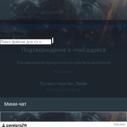
Правила
Обратная связь
Баннеры
Регистрация
Вход
Главная
Новости
Статьи
Форум
Подтверждение e-mail адреса
Подтверждение просрочено или уже было выполнено
На главную
Приветствую Вас,
Гость
!
Регистрация
|
Вход
Мини-чат