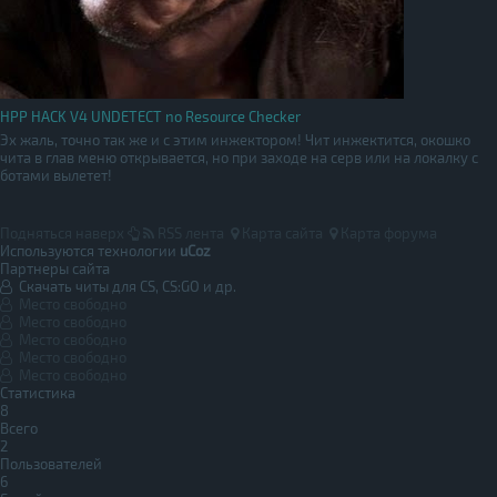
HPP HACK V4 UNDETECT no Resource Checker
Эх жаль, точно так же и с этим инжектором! Чит инжектится, окошко
чита в глав меню открывается, но при заходе на серв или на локалку с
ботами вылетет!
Подняться наверх
RSS лента
Карта сайта
Карта форума
Используются технологии
uCoz
Партнеры сайта
Скачать читы для CS, CS:GO и др.
Место свободно
Место свободно
Место свободно
Место свободно
Место свободно
Статистика
8
Всего
2
Пользователей
6