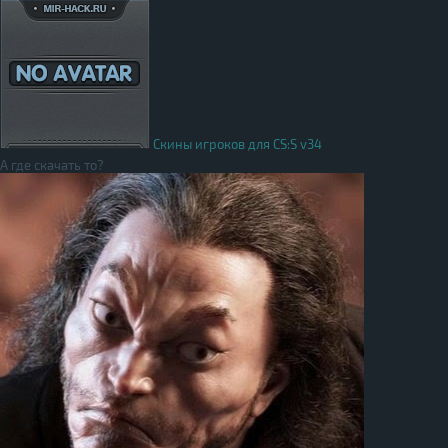
Скины игроков для CS:S v34
А где скачать то?