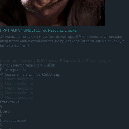
HPP HACK V4 UNDETECT no Resource Checker
Эх жаль, точно так же и с этим инжектором! Чит инжектится, окошко
чита в глав меню открывается, но при заходе на серв или на локалку с
ботами вылетет!
Подняться наверх
RSS лента
Карта сайта
Карта форума
Используются технологии
uCoz
Партнеры сайта
Скачать читы для CS, CS:GO и др.
Место свободно
Место свободно
Место свободно
Место свободно
Место свободно
Статистика
5
Всего
0
Пользователей
5