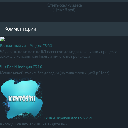
Купить ссылку здесь
(Цена: 6 руб)
Комментарии
Бесплатный чит IML для CS:GO
Чё делать нажимаю на IMLoader.exe дожидаю окончания процесса
захожу в кс нажимаю Insert и ничего не происходит
Чит RapidHack для CS 1.6
Можно какой-то аим без доводки (ну типа с функцией pSilent)
Скины игроков для CS:S v34
Кнопку "Скачать архив" не видите вы?