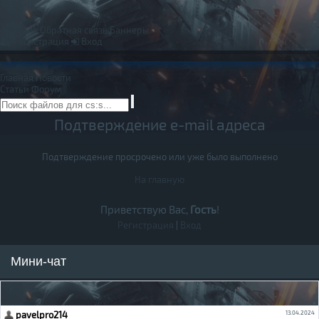
Правила
Обратная связь
Баннеры
Регистрация
Вход
Главная
Новости
Статьи
Форум
Подтверждение e-mail адреса
Подтверждение просрочено или уже было выполнено
На главную
Приветствую Вас,
Гость
!
Регистрация
|
Вход
Мини-чат