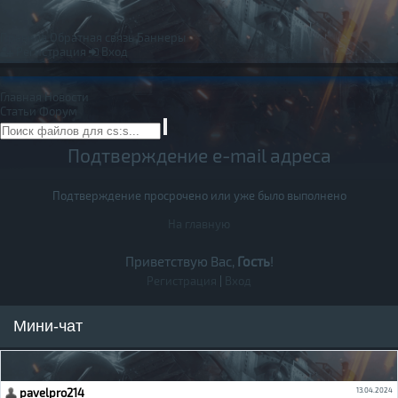
Правила
Обратная связь
Баннеры
Регистрация
Вход
Главная
Новости
Статьи
Форум
Подтверждение e-mail адреса
Подтверждение просрочено или уже было выполнено
На главную
Приветствую Вас,
Гость
!
Регистрация
|
Вход
Мини-чат