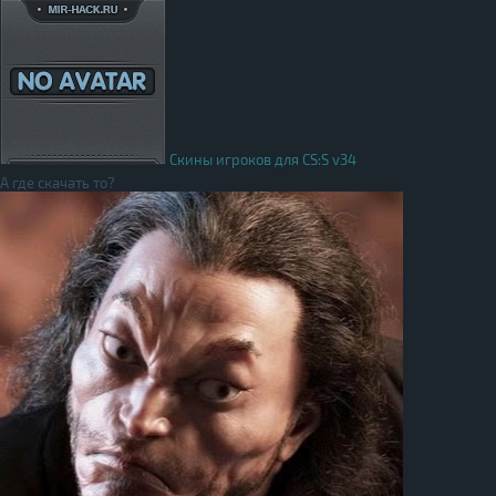
Скины игроков для CS:S v34
А где скачать то?