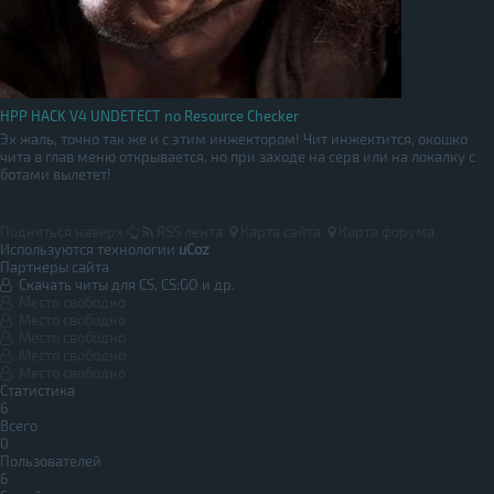
HPP HACK V4 UNDETECT no Resource Checker
Эх жаль, точно так же и с этим инжектором! Чит инжектится, окошко
чита в глав меню открывается, но при заходе на серв или на локалку с
ботами вылетет!
Подняться наверх
RSS лента
Карта сайта
Карта форума
Используются технологии
uCoz
Партнеры сайта
Скачать читы для CS, CS:GO и др.
Место свободно
Место свободно
Место свободно
Место свободно
Место свободно
Статистика
6
Всего
0
Пользователей
6