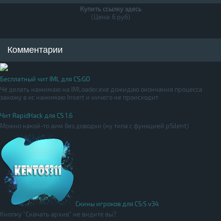
Купить ссылку здесь
(Цена: 6 руб)
Комментарии
Бесплатный чит IML для CS:GO
Чё делать нажимаю на IMLoader.exe дожидаю окончания процесса
захожу в кс нажимаю Insert и ничего не происходит
Чит RapidHack для CS 1.6
Можно какой-то аим без доводки (ну типа с функцией pSilent)
Скины игроков для CS:S v34
Кнопку "Скачать архив" не видите вы?